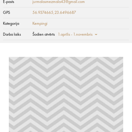
E-pasts
jurmalasmezmala43@gmail.com
GPS
56.9374665,23.6496687
Kategorija
Kempingi
Darba laiks
Šodien atvērts
1.aprīlis - 1.novembris