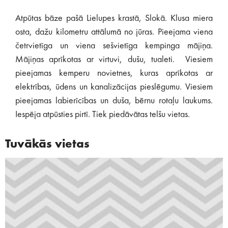
Atpūtas bāze pašā Lielupes krastā, Slokā. Klusa miera
osta, dažu kilometru attālumā no jūras. Pieejama viena
četrvietīga un viena sešvietīga kempinga mājiņa.
Mājiņas aprīkotas ar virtuvi, dušu, tualeti. Viesiem
pieejamas kemperu novietnes, kuras aprīkotas ar
elektrības, ūdens un kanalizācijas pieslēgumu. Viesiem
pieejamas labierīcības un duša, bērnu rotaļu laukums.
Iespēja atpūsties pirtī. Tiek piedāvātas telšu vietas.
Tuvākās vietas