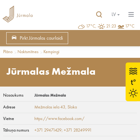
LV
17°C,
21:23
17°C
Pirkt Jūrmalas caurlaidi
Plāno
Naktsmītnes
Kempingi
Jūrmalas Mežmala
Nosaukums
Jūrmalas Mežmala
Adrese
Mežmalas iela 43
, Sloka
Vietne
https://www.facebook.com/
Tālruņa numurs
+371 29471429; +371 28249991