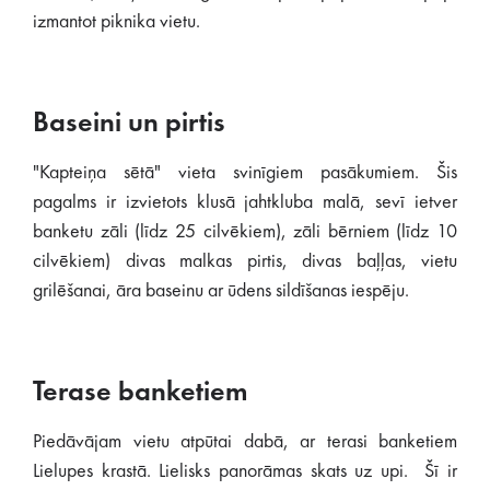
izmantot piknika vietu.
Baseini un pirtis
"Kapteiņa sētā" vieta svinīgiem pasākumiem. Šis
pagalms ir izvietots klusā jahtkluba malā, sevī ietver
banketu zāli (līdz 25 cilvēkiem), zāli bērniem (līdz 10
cilvēkiem) divas malkas pirtis, divas baļļas, vietu
grilēšanai, āra baseinu ar ūdens sildīšanas iespēju.
Terase banketiem
Piedāvājam vietu atpūtai dabā, ar terasi banketiem
Lielupes krastā. Lielisks panorāmas skats uz upi. Šī ir