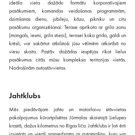
ideāla vieta dažādu formātu korporatīvajiem
pasākumiem, komandas veidošanas programmām,
dzimšanas dienu, jubileju, kāzu, pikniku un citu
pasākumu organizēšanai. Terase aprīkota ar grila zonu
(mangals, iesmi, grila stieņi), terasei koka grīda, galdi un
krēsli, var sakārtot atbilstoši jūsu vēlmēm atkarībā no
viesu skaita. Pastāv dažādas iespējas rīkot lielus
pasākumus citās mūsu kompleksa teritorijas vietās.
Nodrošinām autostāvvietas.
Jahtklubs
Mēs piedāvājam jahtu un motorlaivu stāvvietas
pakalpojumus kūrortpilsētas Jūrmalas skaistajā Lielupes
krastā, dažus kilometrus no Rīgas līča. Jahtklubs ir ļoti ērti
izvietots un viegli sasniedzams ar automašīnu, kuru var