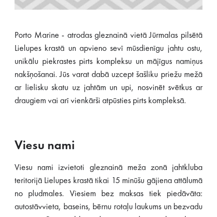
Porto Marine - atrodas gleznainā vietā Jūrmalas pilsētā
Lielupes krastā un apvieno sevī mūsdienīgu jahtu ostu,
unikālu piekrastes pirts kompleksu un mājīgus namiņus
nakšņošanai. Jūs varat dabā uzcept šašliku priežu mežā
ar lielisku skatu uz jahtām un upi, nosvinēt svētkus ar
draugiem vai arī vienkārši atpūsties pirts kompleksā.
Viesu nami
Viesu nami izvietoti gleznainā meža zonā jahtkluba
teritorijā Lielupes krastā tikai 15 minūšu gājiena attālumā
no pludmales. Viesiem bez maksas tiek piedāvāta:
autostāvvieta, baseins, bērnu rotaļu laukums un bezvadu