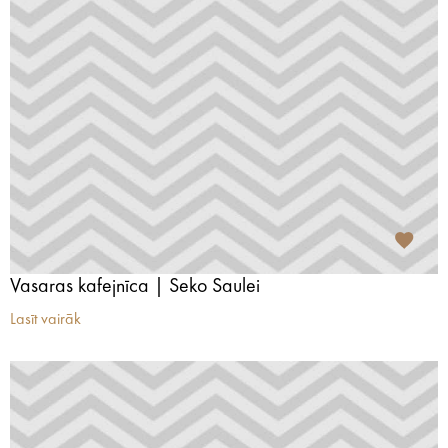
Vasaras kafejnīca | Seko Saulei
Lasīt vairāk