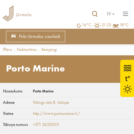
LV
16°C,
21:23
18°C
Pirkt Jūrmalas caurlaidi
Plāno
Naktsmītnes
Kempingi
Porto Marine
Nosaukums
Porto Marine
Adrese
Vikingu iela 8
, Lielupe
Vietne
http://www.portomarine.lv/
Tālruņa numurs
+371 26320011