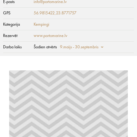
E-pasts
info@portomarine.lv
GPS
56.9815422,23.8771757
Kategorija
Kempingi
Rezervēt
www.portomarine.lv
Darba laiks
Šodien atvērts
9.maijs - 30.septembris