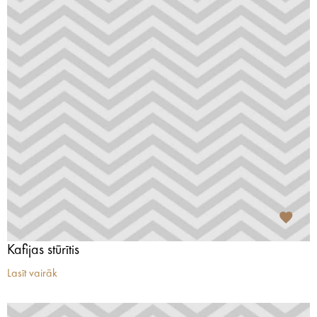
Kafijas stūrītis
Lasīt vairāk