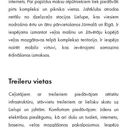
internets. Par papildus maksu atpūtniekiem tiek piedāvāti
pirts kompleksi un piknika vietas. Jahtklubs atrodas
netālu no dzelzceļa stacijas Lielupe, kas viesiem
nodrošina ērtu un ātru pārvietošanos Jūrmalā un Rīgā. Ir
iespējams izmantot veļas mašīnu un žāvētāju kopējā
veļas mazgātavas telpā kompleksa teritorija. Ir iespēja
noīrēt mobilo virtuvi, kas ievērojami samazina
ēdināšanas izmaksas.
Treileru vietas
Ceļotājiem ar treileriem piedāvājam attīstītu
infrastruktūru, stāvvietu treileriem ar lielisku skatu uz
Lielupi un jahtām. Komfortam piedāvājam: ūdens un
elektrības pieslēgumu, kā arī dušu un tualeti, internetu,
baseinu, veļas mazgāšanas pakalpojumus. Iespēja