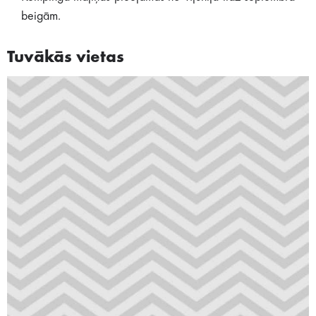
beigām.
Tuvākās vietas