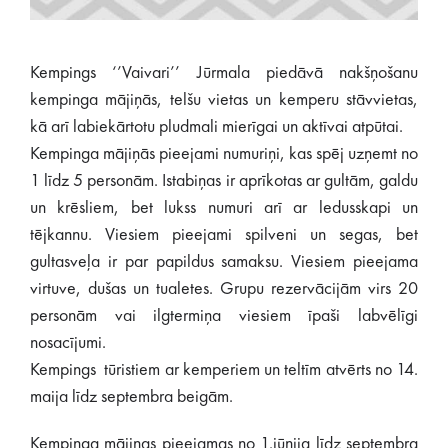
Kempings ‘’Vaivari’’ Jūrmala piedāvā nakšņošanu
kempinga mājiņās, telšu vietas un kemperu stāvvietas,
kā arī labiekārtotu pludmali mierīgai un aktīvai atpūtai.
Kempinga mājiņās pieejami numuriņi, kas spēj uzņemt no
1 līdz 5 personām. Istabiņas ir aprīkotas ar gultām, galdu
un krēsliem, bet lukss numuri arī ar ledusskapi un
tējkannu. Viesiem pieejami spilveni un segas, bet
gultasveļa ir par papildus samaksu. Viesiem pieejama
virtuve, dušas un tualetes. Grupu rezervācijām virs 20
personām vai ilgtermiņa viesiem īpaši labvēlīgi
nosacījumi.
Kempings tūristiem ar kemperiem un teltīm atvērts no 14.
maija līdz septembra beigām.
Kempinga mājiņas pieejamas no 1.jūnija līdz septembra