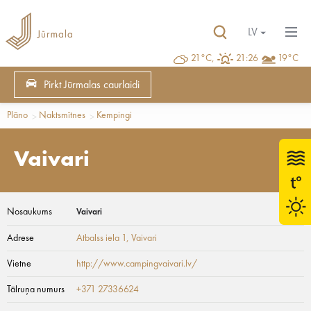
LV
21°C,
21:26
19°C
Pirkt Jūrmalas caurlaidi
Plāno
Naktsmītnes
Kempingi
Vaivari
Nosaukums
Vaivari
Adrese
Atbalss iela 1
, Vaivari
Vietne
http://www.campingvaivari.lv/
Tālruņa numurs
+371 27336624