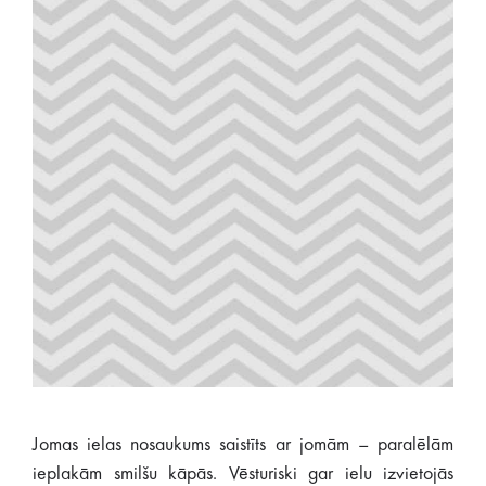
Jomas ielas nosaukums saistīts ar jomām – paralēlām
ieplakām smilšu kāpās. Vēsturiski gar ielu izvietojās