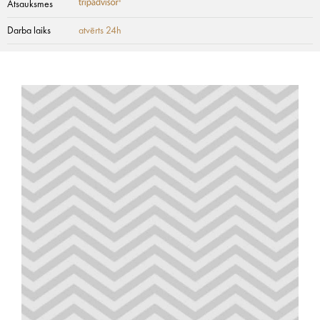
Atsauksmes
Darba laiks
atvērts 24h