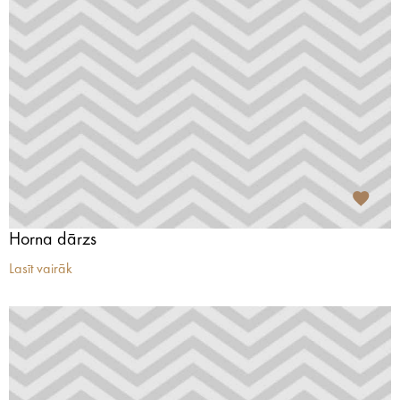
Horna dārzs
Lasīt vairāk