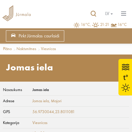
LV
16°C,
21:21
16°C
Pirkt Jūrmalas caurlaidi
Plāno
Naktsmītnes
Viesnīcas
Jomas iela
Nosaukums
Jomas iela
Adrese
Jomas iela
, Majori
GPS
56.9730044,23.8011081
Kategorija
Viesnīcas