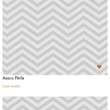
Asaru Pērle
Lasīt vairāk