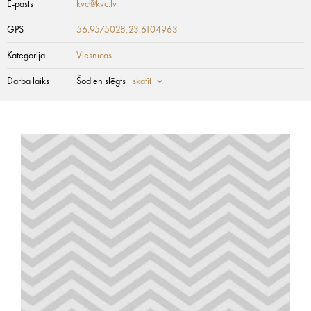
E-pasts
kvc@kvc.lv
GPS
56.9575028,23.6104963
Kategorija
Viesnīcas
Darba laiks
Šodien slēgts
skatīt