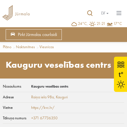
LV
24°C,
21:21
17°C
Pirkt Jūrmalas caurlaidi
Plāno
Naktsmītnes
Viesnīcas
Kauguru veselības centrs
Nosaukums
Kauguru veselības centrs
Adrese
Raiņa iela 98a
, Kauguri
Vietne
https://kvc.lv/
Tālruņa numurs
+371 67736350