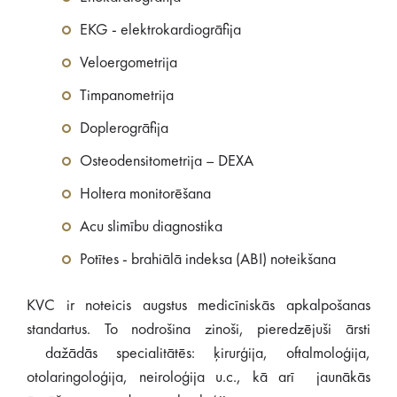
EKG - elektrokardiogrāfija
Veloergometrija
Timpanometrija
Doplerogrāfija
Osteodensitometrija – DEXA
Holtera monitorēšana
Acu slimību diagnostika
Potītes - brahiālā indeksa (ABI) noteikšana
KVC ir noteicis augstus medicīniskās apkalpošanas
standartus. To nodrošina zinoši, pieredzējuši ārsti
dažādās specialitātēs: ķirurģija, oftalmoloģija,
otolaringoloģija, neiroloģija u.c., kā arī jaunākās