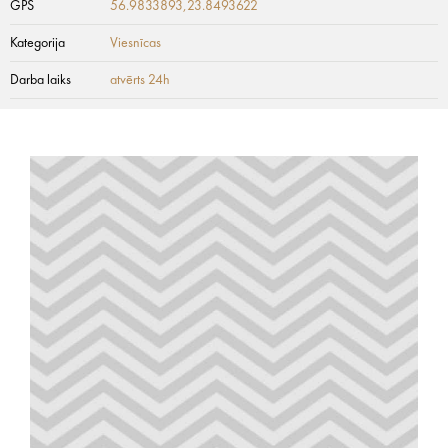
GPS
56.9833893,23.8493622
Kategorija
Viesnīcas
Darba laiks
atvērts 24h