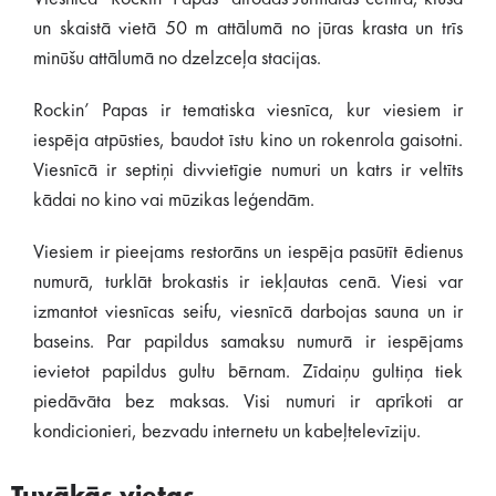
un skaistā vietā 50 m attālumā no jūras krasta un trīs
minūšu attālumā no dzelzceļa stacijas.
Rockin’ Papas ir tematiska viesnīca, kur viesiem ir
iespēja atpūsties, baudot īstu kino un rokenrola gaisotni.
Viesnīcā ir septiņi divvietīgie numuri un katrs ir veltīts
kādai no kino vai mūzikas leģendām.
Viesiem ir pieejams restorāns un iespēja pasūtīt ēdienus
numurā, turklāt brokastis ir iekļautas cenā. Viesi var
izmantot viesnīcas seifu, viesnīcā darbojas sauna un ir
baseins. Par papildus samaksu numurā ir iespējams
ievietot papildus gultu bērnam. Zīdaiņu gultiņa tiek
piedāvāta bez maksas. Visi numuri ir aprīkoti ar
kondicionieri, bezvadu internetu un kabeļtelevīziju.