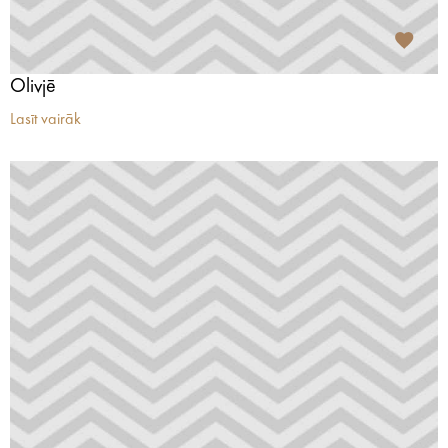
Olivjē
Lasīt vairāk