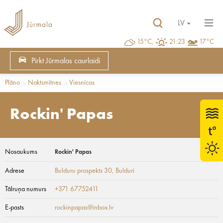
LV
15°C,
21:23
17°C
Pirkt Jūrmalas caurlaidi
Plāno
Naktsmītnes
Viesnīcas
Rockin' Papas
Nosaukums
Rockin' Papas
Adrese
Bulduru prospekts 30
, Bulduri
Tālruņa numurs
+371 67752411
E-pasts
rockinpapas@inbox.lv