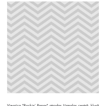
Viesnīca "Rockin’ Papas" atrodas Jūrmalas centrā, klusā