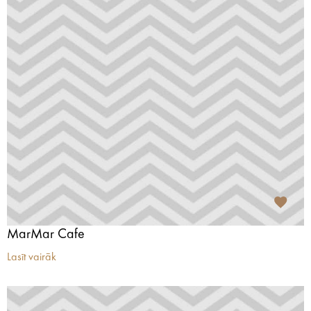
MarMar Cafe
Lasīt vairāk