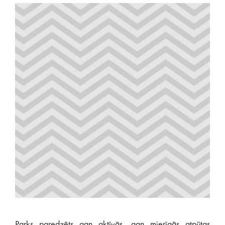
Parks paredzēts gan aktīvās, gan mierīgās atpūtas