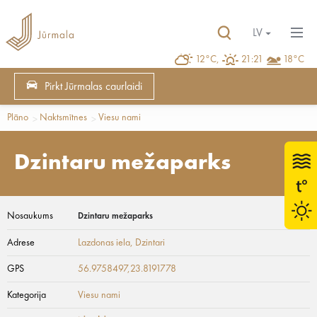
LV
12°C,
21:21
18°C
Pirkt Jūrmalas caurlaidi
Plāno
Naktsmītnes
Viesu nami
Dzintaru mežaparks
Nosaukums
Dzintaru mežaparks
Adrese
Lazdonas iela
, Dzintari
GPS
56.9758497,23.8191778
Kategorija
Viesu nami