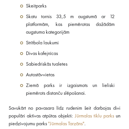
Skeitparks
Skatu tornis 33,5 m augstumā ar 12
platformām, kas piemērotas dažādām
augstuma kategorijām
Strītbola laukumi
Divas kafejnīcas
Sabiedriskās tualetes
Autostāvvietas
Ziemā parks ir izgaismots un lieliski
piemērots distanču slēpošanai.
Savukārt no pavasara līdz rudenim šeit darbojas divi
populāri aktīvas atpūtas objekti:
Jūrmalas tīklu parks
un
piedzīvojumu parks
"Jūrmalas Tarzāns"
.