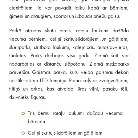
cienītājiem. Te var pavadīt laiku kopā ar bērniem,
ģimeni un draugiem, sportot un izbaudīt priežu gaisu.
Parkā atrodas skatu tornis, rotaļu laukumi dažāda
vecuma bērniem, celiņi skrituļslidotājiem un gājējiem,
skeitparks, strītbola laukumi, kafejnīcas, autostāvvietas,
tualetes. Parks darbojas visu gadu. Ziemā šeit var
nodarboties ar distanču slēpošanu. Ziemā mežaparks
pārvēršas Gaismas parkā, kuru veido gaismas dekori
no tūkstošiem LED lampiņu: Piena ceļš ar zvaigznājiem,
tiltiņš un arkas, kas atveido jūras vilni, pasaku tēli,
dzīvnieku figūras.
Trīs bērnu rotaļu laukumi dažādu vecuma
bērniem
Celiņi skrituļslidotājiem un gājējiem