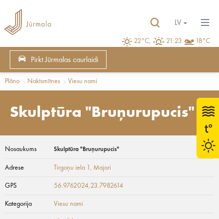
LV
22°C,
21:23
18°C
Pirkt Jūrmalas caurlaidi
Plāno
Naktsmītnes
Viesu nami
Skulptūra "Bruņurupucis"
Nosaukums
Skulptūra "Bruņurupucis"
Adrese
Tirgoņu iela 1
, Majori
GPS
56.9762024,23.7982614
Kategorija
Viesu nami