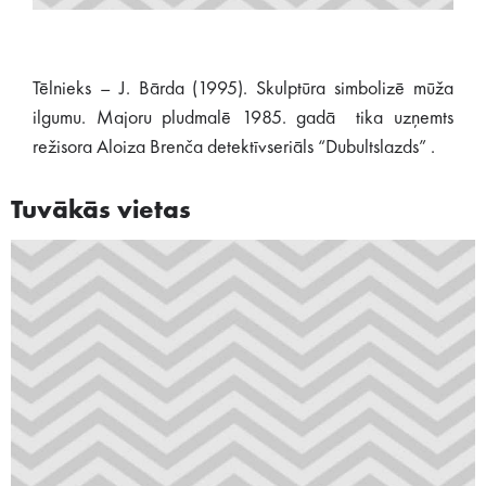
Tēlnieks – J. Bārda (1995). Skulptūra simbolizē mūža
ilgumu. Majoru pludmalē 1985. gadā tika uzņemts
režisora Aloiza Brenča detek­tīv­seriāls “Dubultslazds” .
Tuvākās vietas