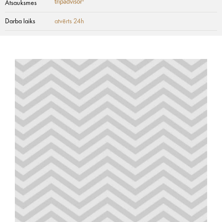
Atsauksmes
Darba laiks
atvērts 24h