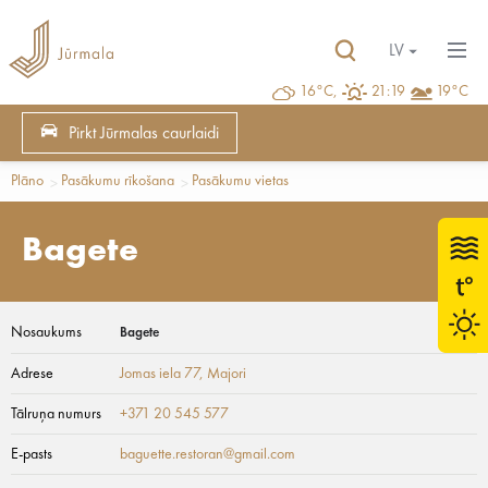
LV
16°C,
21:19
19°C
Pirkt Jūrmalas caurlaidi
Plāno
Pasākumu rīkošana
Pasākumu vietas
Bagete
Nosaukums
Bagete
Adrese
Jomas iela 77
, Majori
Tālruņa numurs
+371 20 545 577
E-pasts
baguette.restoran@gmail.com