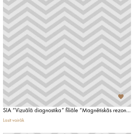
SIA “Vizuālā diagnostika” filiāle “Magnētiskās rezonanses centrs” Jūrmalā
Lasīt vairāk