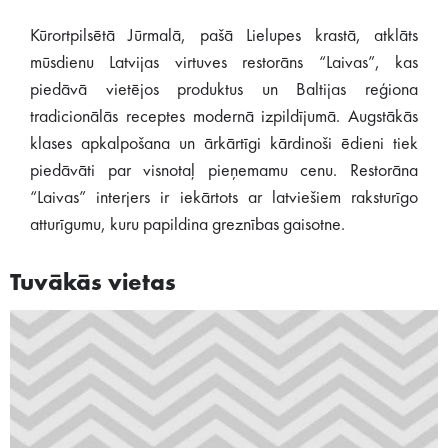
Kūrortpilsētā Jūrmalā, pašā Lielupes krastā, atklāts
mūsdienu Latvijas virtuves restorāns “Laivas”, kas
piedāvā vietējos produktus un Baltijas reģiona
tradicionālās receptes modernā izpildījumā. Augstākās
klases apkalpošana un ārkārtīgi kārdinoši ēdieni tiek
piedāvāti par visnotaļ pieņemamu cenu. Restorāna
“Laivas” interjers ir iekārtots ar latviešiem raksturīgo
atturīgumu, kuru papildina greznības gaisotne.
Tuvākās vietas