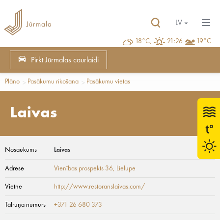
LV
18°C,
21:26
19°C
Pirkt Jūrmalas caurlaidi
Plāno
Pasākumu rīkošana
Pasākumu vietas
Laivas
Nosaukums
Laivas
Adrese
Vienības prospekts 36
, Lielupe
Vietne
http://www.restoranslaivas.com/
Tālruņa numurs
+371 26 680 373