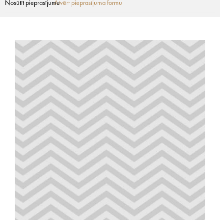
Nosūtīt pieprasījumu
Atvērt pieprasījuma formu