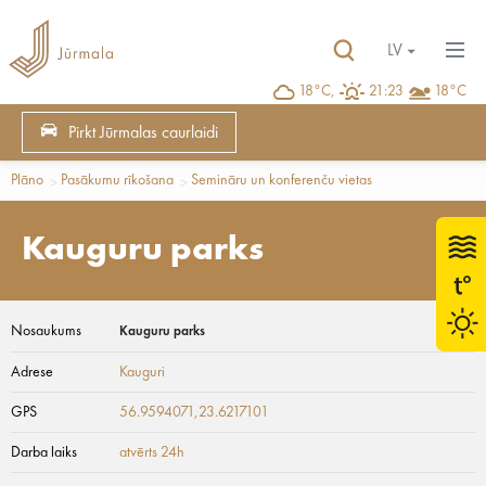
LV
18°C,
21:23
18°C
Pirkt Jūrmalas caurlaidi
Plāno
Pasākumu rīkošana
Semināru un konferenču vietas
Kauguru parks
Nosaukums
Kauguru parks
Adrese
Kauguri
GPS
56.9594071,23.6217101
Darba laiks
atvērts 24h