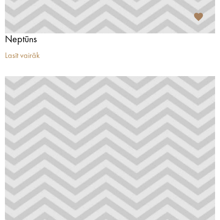
Neptūns
Lasīt vairāk