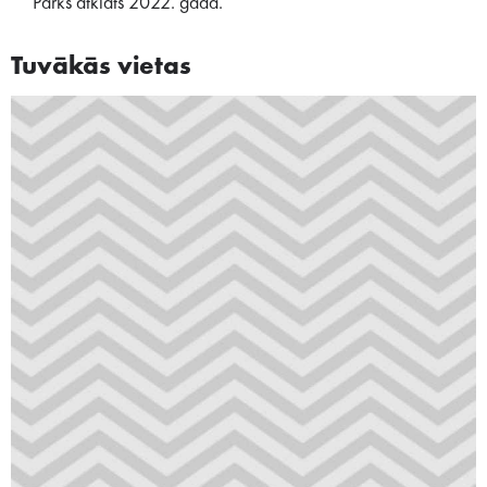
Parks atklāts 2022. gadā.
Tuvākās vietas