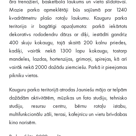
āra trenažieri, basketbola laukums un vieta slidotavai.
Mazie parka apmeklētāji būs sajūsmā par 1240
kvadrātmetru plašo rotaļu laukumu. Kauguru parka
teritorija ir bagātīgi apzaļumota: parkā iekārtots
dekoratīvs rododendru dārzs ar dīķi, iestādīti gandrīz
400 skuju kokaugu, tajā skaitā 200 kalnu priedes,
kadiķi, vairāk nekā 1300 lapu kokaugu, tostarp
mandeles, lazdas, hortenzijas, grimoņi, spirejas, kā arī
vairāk nekā 2000 dažādu ziemciešu. Parkā ir pieejamas
pikniku vietas.
Kauguru parka teritorijā atrodas Jauniešu māja ar telpām
dažādām aktivitātēm, mūzikas un foto studiju, tehnisko
studiju, resursu centru, bērnu rotaļu istabu,
multifunkcionālu zāli, terasi, kafejnīcu un vietu brīvdabas
kino norisēm.