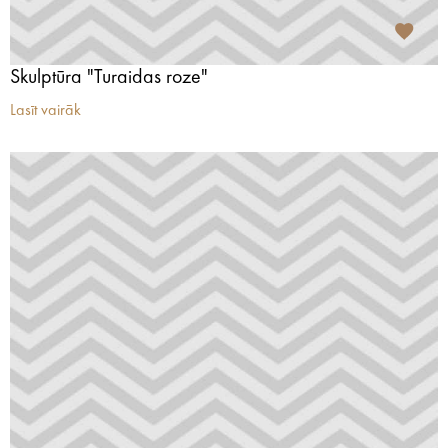
Skulptūra "Turaidas roze"
Lasīt vairāk