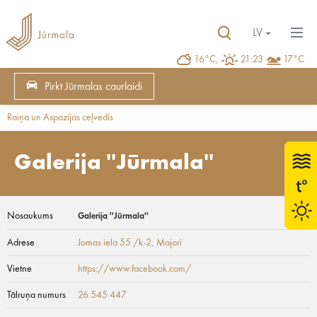
LV
16°C,
21:23
17°C
Pirkt Jūrmalas caurlaidi
Raiņa un Aspazijas ceļvedis
Galerija ''Jūrmala''
Nosaukums
Galerija ''Jūrmala''
Adrese
Jomas iela 55 /k-2
, Majori
Vietne
https://www.facebook.com/
Tālruņa numurs
26 545 447