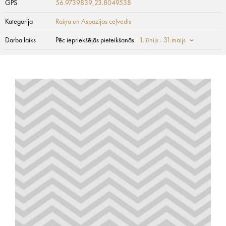
GPS
56.9739839,23.8049538
Kategorija
Raiņa un Aspazijas ceļvedis
Darba laiks
Pēc iepriekšējās pieteikšanās
1.jūnijs - 31.maijs