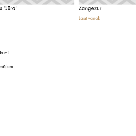
s "Jūra"
Zangezur
Lasīt vairāk
ikumi
onāļiem