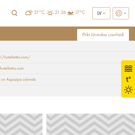
21°C,
21:26
17°C
LV
Pirkt Jūrmalas caurlaidi
://hotellettia.com/
hotellettia.com
 un Aspazijas ceļvedis