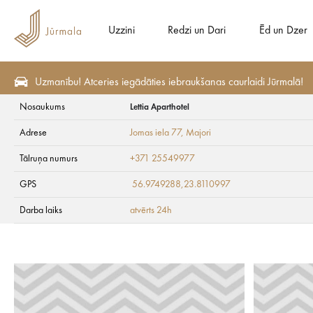
Uzzini
Redzi un Dari
Ēd un Dzer
Uzmanību! Atceries iegādāties iebraukšanas caurlaidi Jūrmalā!
Nosaukums
Lettia Aparthotel
Raiņa un Aspazijas ceļvedis
Adrese
Jomas iela 77
, Majori
Lettia Aparthotel
Tālruņa numurs
+371 25549977
GPS
56.9749288,23.8110997
Darba laiks
atvērts 24h