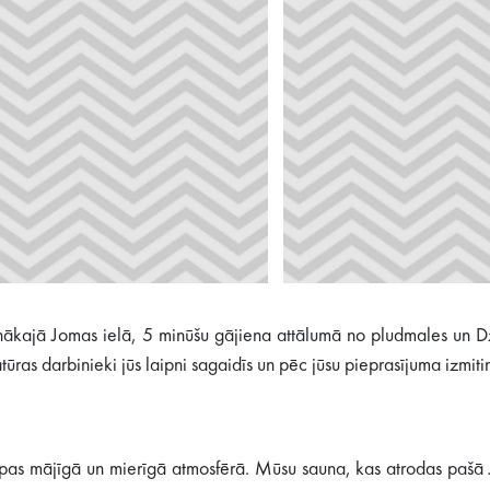
enākajā Jomas ielā, 5 minūšu gājiena attālumā no pludmales un D
tūras darbinieki jūs laipni sagaidīs un pēc jūsu pieprasījuma izmiti
opas mājīgā un mierīgā atmosfērā. Mūsu sauna, kas atrodas pašā 