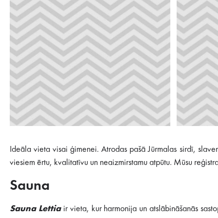
Ideāla vieta visai ģimenei. Atrodas pašā Jūrmalas sirdī, slav
viesiem ērtu, kvalitatīvu un neaizmirstamu atpūtu. Mūsu reģistra
Sauna
Sauna Lettia
ir vieta, kur harmonija un atslābināšanās sast