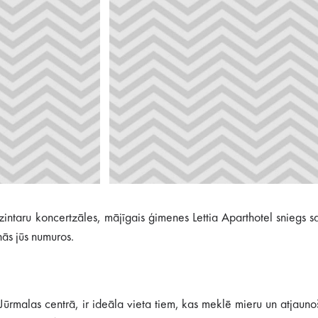
zintaru koncertzāles, mājīgais ģimenes Lettia Aparthotel sniegs 
nās jūs numuros.
Jūrmalas centrā, ir ideāla vieta tiem, kas meklē mieru un atjaun