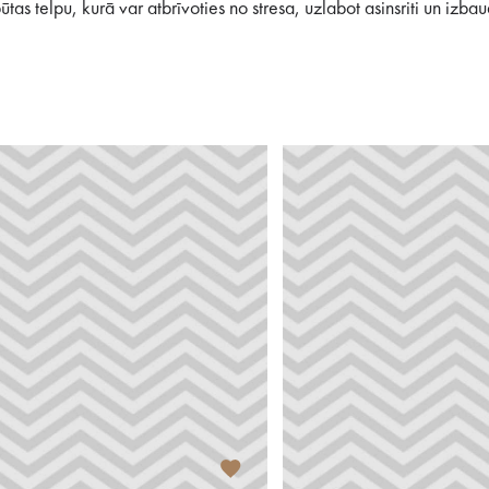
 telpu, kurā var atbrīvoties no stresa, uzlabot asinsriti un izbaud