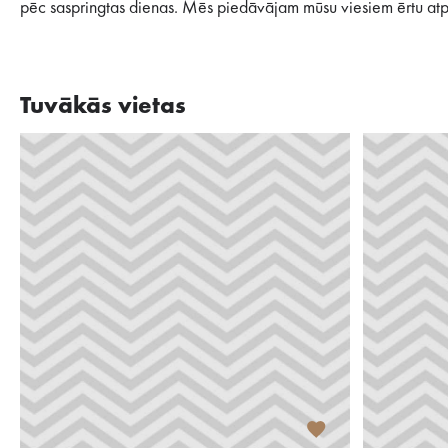
pēc saspringtas dienas. Mēs piedāvājam mūsu viesiem ērtu atpūtas
Tuvākās vietas