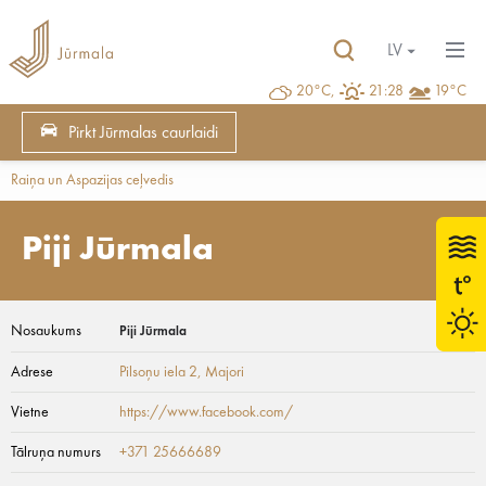
LV
20°C,
21:28
19°C
Pirkt Jūrmalas caurlaidi
Raiņa un Aspazijas ceļvedis
Piji Jūrmala
Nosaukums
Piji Jūrmala
Adrese
Pilsoņu iela 2
, Majori
Vietne
https://www.facebook.com/
Tālruņa numurs
+371 25666689