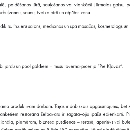
ē, peldēšanos jūrā, sauļošanos vai vienkārši Jūrmalas gaisu, pa
buļvannu, saunu, tvaika pirti un atpūtas zonu.
dikīrs, frizieru salons, medicīnas un spa masāžas, kosmetologs u
 biljardu un pool galdiem – mūsu taverna-picērija “Pie Kļavas”.
ešamo produktīvam darbam. Tajās ir dabiskais apgaismojums, bet 
ketiem restorāna šefpavārs ir sagatavojis īpašu ēdienkarti. Pi
nāla, piemēram, biznesa pusdienas – terasē, aperitīvs vai bufetes