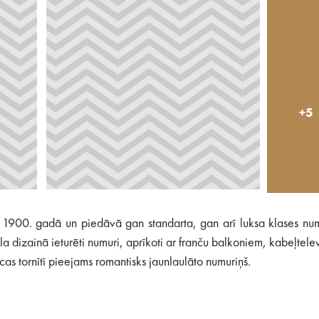
+5
lta 1900. gadā un piedāvā gan standarta, gan arī luksa klases nu
a dizainā ieturēti numuri, aprīkoti ar franču balkoniem, kabeļtelev
as tornītī pieejams romantisks jaunlaulāto numuriņš.