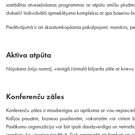
sastādītas atveseļošanas programmas ar atpūtu smilšu pludmal
dvēseli! Individuālā apmeklējuma komplekss ar spa baseinu-bur
Piedāvājumā ir arī skaistumkopšanas pakalpojumi: manikīrs, pe
Aktīva atpūta
Nūjošana (nūju noma), vienīgā Jūrmalā biljarda zāle ar krievu
Konferenču zāles
Konferenču zāles ir mūsdienīgas un aprīkotas ar visu nepieci
Kafijas pauzēm, biznesa pusdienām, vakariņām vai citiem ban
Pasākumu organizācija var būt īpaši daudzveidīga un netradicio