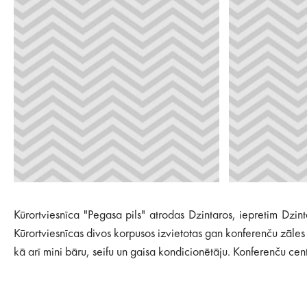
Kūrortviesnīca "Pegasa pils" atrodas Dzintaros, iepretim Dzin
Kūrortviesnīcas divos korpusos izvietotas gan konferenču zāles 
kā arī mini bāru, seifu un gaisa kondicionētāju. Konferenču cen