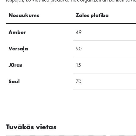
iespējas, ko viesnīca piedāvā. Tiek organizēti arī banketi sa
Nosaukums
Zāles platība
Amber
49
Versaļa
90
Jūras
15
Soul
70
Tuvākās vietas