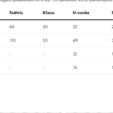
viesīgiem pasākumiem no 8 līdz 150 personām, kā arī piedāvājumā 
Teātris
Klase
U-veida
60
50
22
110
55
49
-
-
12
-
-
15