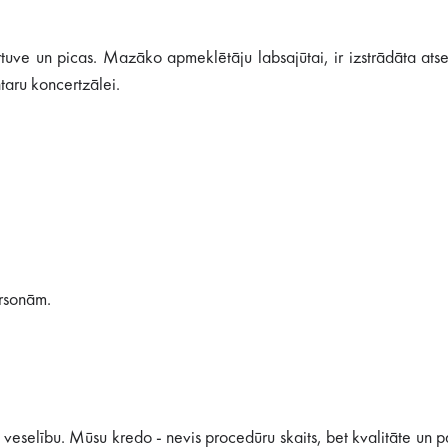
irtuve un picas. Mazāko apmeklētāju labsajūtai, ir izstrādāta ats
ntaru koncertzālei.
ersonām.
selību. Mūsu kredo - nevis procedūru skaits, bet kvalitāte un p