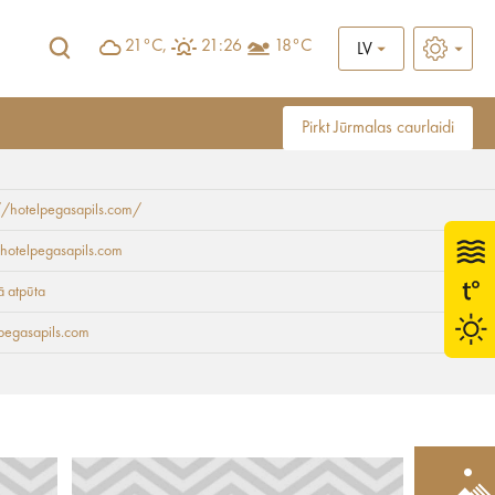
21°C,
21:26
18°C
LV
Pirkt Jūrmalas caurlaidi
//hotelpegasapils.com/
hotelpegasapils.com
ā atpūta
pegasapils.com