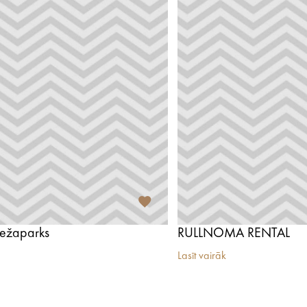
mežaparks
RULLNOMA RENTAL
Lasīt vairāk