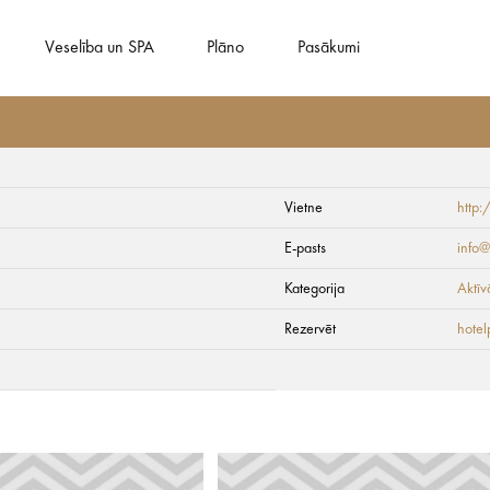
Veselība un SPA
Plāno
Pasākumi
Vietne
http:
ils
E-pasts
info@
Kategorija
Aktīv
Rezervēt
hotel