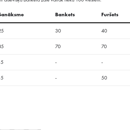
ir atsevišķa banketa zāle vairāk nekā 100 viesiem.
Sanāksme
Bankets
Furšets
25
30
40
35
70
70
15
-
-
15
-
50