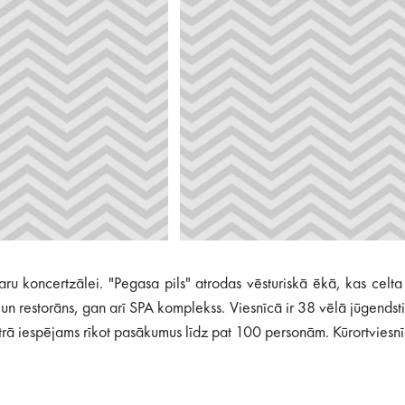
taru koncertzālei. "Pegasa pils" atrodas vēsturiskā ēkā, kas ce
un restorāns, gan arī SPA komplekss. Viesnīcā ir 38 vēlā jūgendstil
trā iespējams rīkot pasākumus līdz pat 100 personām. Kūrortviesnīc