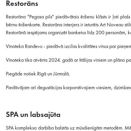
Restorāns
Restorāna "Pegasa pils" piedāvātais ēdienu klāsts ir ļoti plaš
bērnu ēdienkarte. Restorāna interjers ir ieturēts Art Noveau sti
Restorānā iespējams organizēt banketus līdz 200 personām, k
Vīnoteka Randevu - piedāvā izcilas kvalitātes vīnus par pie
Vīnoteka tika atvērta 2024. gadā ar Itālijas vīniem un plāno papl
Piegāde notiek Rīgā un Jūrmalā.
Piedāvājam arī degustācijas korporatīvajiem viesiem, dzimšan
SPA un labsajūta
SPA kompleksa darbība balstās uz mūsdienīgām metodēm. Mēs iz