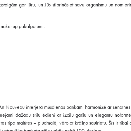
staigām gar jūru, un Jūs stiprināsiet savu organismu un nomieri
n make-up pakalpojumi.
Art Nouveau interjerā mūsdienas patīkami harmonizē ar senatnes
eejami dažādu stilu ēdieni ar izcilu garšu un elegantu noformē
 tipa maltītes – pludmalē, vērojot krāšņo saulrietu. Šīs ir tikai