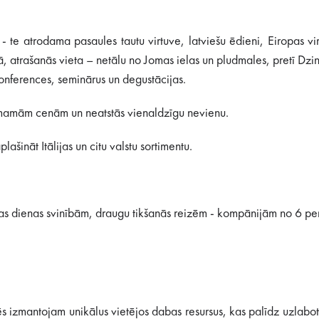
s - te atrodama pasaules tautu virtuve, latviešu ēdieni, Eiropas v
lā, atrašanās vieta – netālu no Jomas ielas un pludmales, pretī Dzi
onferences, seminārus un degustācijas.
ņemamām cenām un neatstās vienaldzīgu nevienu.
ašināt Itālijas un citu valstu sortimentu.
as dienas svinībām, draugu tikšanās reizēm - kompānijām no 6 p
mantojam unikālus vietējos dabas resursus, kas palīdz uzlabot ve