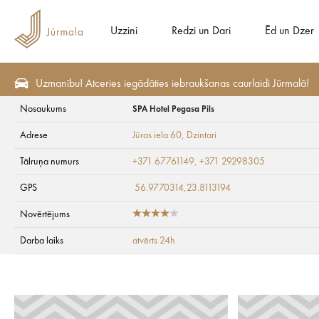
Uzzini
Redzi un Dari
Ēd un Dzer
Uzmanību! Atceries iegādāties iebraukšanas caurlaidi Jūrmalā!
Nosaukums
SPA Hotel Pegasa Pils
Redzi un Dari
Aktīvā atpūta
Biljards
Adrese
Jūras iela 60
, Dzintari
SPA Hotel Pegasa P
Tālruņa numurs
+371 67761149, +371 29298305
GPS
56.9770314,23.8113194
Novērtējums
Darba laiks
atvērts 24h