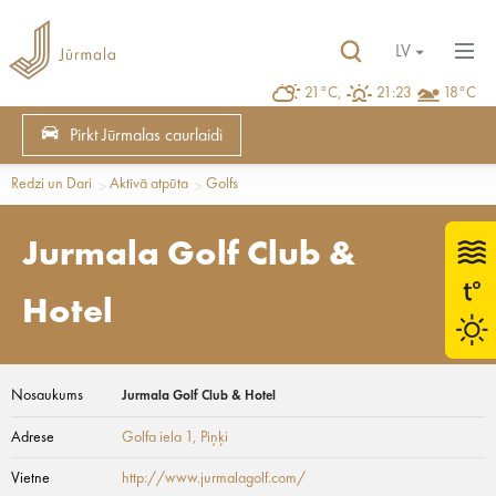
LV
21°C,
21:23
18°C
Pirkt Jūrmalas caurlaidi
Redzi un Dari
Aktīvā atpūta
Golfs
Jurmala Golf Club &
Hotel
Nosaukums
Jurmala Golf Club & Hotel
Adrese
Golfa iela 1
, Piņķi
Vietne
http://www.jurmalagolf.com/