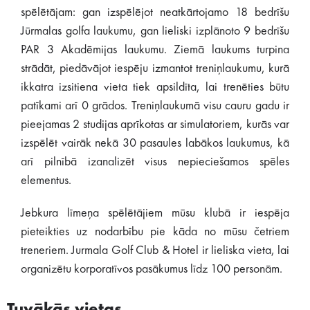
spēlētājam: gan izspēlējot neatkārtojamo 18 bedrīšu
Jūrmalas golfa laukumu, gan lieliski izplānoto 9 bedrīšu
PAR 3 Akadēmijas laukumu. Ziemā laukums turpina
strādāt, piedāvājot iespēju izmantot treniņlaukumu, kurā
ikkatra izsitiena vieta tiek apsildīta, lai trenēties būtu
patīkami arī 0 grādos. Treniņlaukumā visu cauru gadu ir
pieejamas 2 studijas aprīkotas ar simulatoriem, kurās var
izspēlēt vairāk nekā 30 pasaules labākos laukumus, kā
arī pilnībā izanalizēt visus nepieciešamos spēles
elementus.
Jebkura līmeņa spēlētājiem mūsu klubā ir iespēja
pieteikties uz nodarbību pie kāda no mūsu četriem
treneriem. Jurmala Golf Club & Hotel ir lieliska vieta, lai
organizētu korporatīvos pasākumus līdz 100 personām.