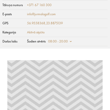
Tālruņa numurs
+371 67 160 300
E-pasts
info@jurmalagolf.com
GPS
56.9558368,23.8875139
Kategorija
Aktīvā atpūta
Darba laiks
Šodien atvērts
08:00 - 20:00