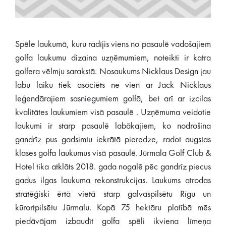
Spēle laukumā, kuru radījis viens no pasaulē vadošajiem
golfa laukumu dizaina uzņēmumiem, noteikti ir katra
golfera vēlmju sarakstā. Nosaukums Nicklaus Design jau
labu laiku tiek asociēts ne vien ar Jack Nicklaus
leģendārajiem sasniegumiem golfā, bet arī ar izcilas
kvalitātes laukumiem visā pasaulē . Uzņēmuma veidotie
laukumi ir starp pasaulē labākajiem, ko nodrošina
gandrīz pus gadsimtu iekrātā pieredze, radot augstas
klases golfa laukumus visā pasaulē. Jūrmala Golf Club &
Hotel tika atklāts 2018. gada nogalē pēc gandrīz piecus
gadus ilgas laukuma rekonstrukcijas. Laukums atrodas
stratēģiski ērtā vietā starp galvaspilsētu Rīgu un
kūrortpilsētu Jūrmalu. Kopā 75 hektāru platībā mēs
piedāvājam izbaudīt golfa spēli ikviena līmeņa