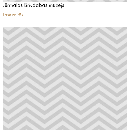
Jūrmalas Brīvdabas muzejs
Lasīt vairāk