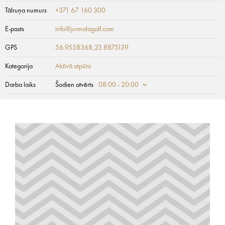
Tālruņa numurs
+371 67 160 300
E-pasts
info@jurmalagolf.com
GPS
56.9558368,23.8875139
Kategorija
Aktīvā atpūta
Darba laiks
Šodien atvērts
08:00 - 20:00