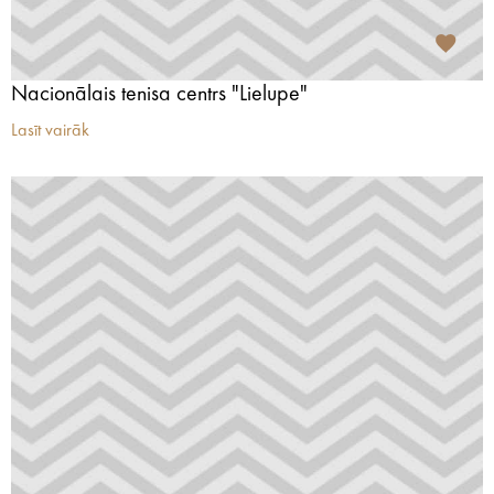
Nacionālais tenisa centrs "Lielupe"
Lasīt vairāk