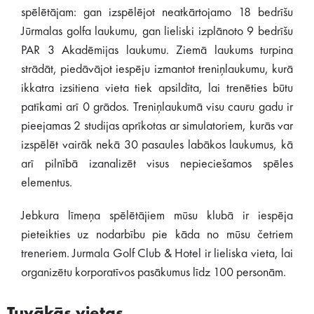
spēlētājam: gan izspēlējot neatkārtojamo 18 bedrīšu
Jūrmalas golfa laukumu, gan lieliski izplānoto 9 bedrīšu
PAR 3 Akadēmijas laukumu. Ziemā laukums turpina
strādāt, piedāvājot iespēju izmantot treniņlaukumu, kurā
ikkatra izsitiena vieta tiek apsildīta, lai trenēties būtu
patīkami arī 0 grādos. Treniņlaukumā visu cauru gadu ir
pieejamas 2 studijas aprīkotas ar simulatoriem, kurās var
izspēlēt vairāk nekā 30 pasaules labākos laukumus, kā
arī pilnībā izanalizēt visus nepieciešamos spēles
elementus.
Jebkura līmeņa spēlētājiem mūsu klubā ir iespēja
pieteikties uz nodarbību pie kāda no mūsu četriem
treneriem. Jurmala Golf Club & Hotel ir lieliska vieta, lai
organizētu korporatīvos pasākumus līdz 100 personām.