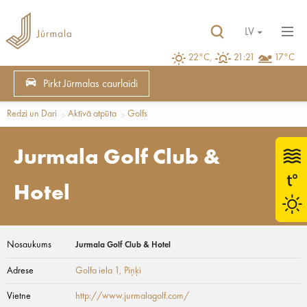
LV
22°C,
21:21
17°C
Pirkt Jūrmalas caurlaidi
Redzi un Dari
Aktīvā atpūta
Golfs
Jurmala Golf Club &
Hotel
Nosaukums
Jurmala Golf Club & Hotel
Adrese
Golfa iela 1
, Piņķi
Vietne
http://www.jurmalagolf.com/