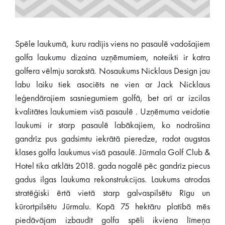
Spēle laukumā, kuru radījis viens no pasaulē vadošajiem
golfa laukumu dizaina uzņēmumiem, noteikti ir katra
golfera vēlmju sarakstā. Nosaukums Nicklaus Design jau
labu laiku tiek asociēts ne vien ar Jack Nicklaus
leģendārajiem sasniegumiem golfā, bet arī ar izcilas
kvalitātes laukumiem visā pasaulē . Uzņēmuma veidotie
laukumi ir starp pasaulē labākajiem, ko nodrošina
gandrīz pus gadsimtu iekrātā pieredze, radot augstas
klases golfa laukumus visā pasaulē. Jūrmala Golf Club &
Hotel tika atklāts 2018. gada nogalē pēc gandrīz piecus
gadus ilgas laukuma rekonstrukcijas. Laukums atrodas
stratēģiski ērtā vietā starp galvaspilsētu Rīgu un
kūrortpilsētu Jūrmalu. Kopā 75 hektāru platībā mēs
piedāvājam izbaudīt golfa spēli ikviena līmeņa