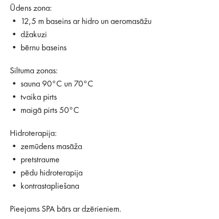
Ūdens zona:
• 12,5 m baseins ar hidro un aeromasāžu
• džakuzi
• bērnu baseins
Siltuma zonas:
• sauna 90°C un 70°C
• tvaika pirts
• maigā pirts 50°C
Hidroterapija:
• zemūdens masāža
• pretstraume
• pēdu hidroterapija
• kontrastapliešana
Pieejams SPA bārs ar dzērieniem.