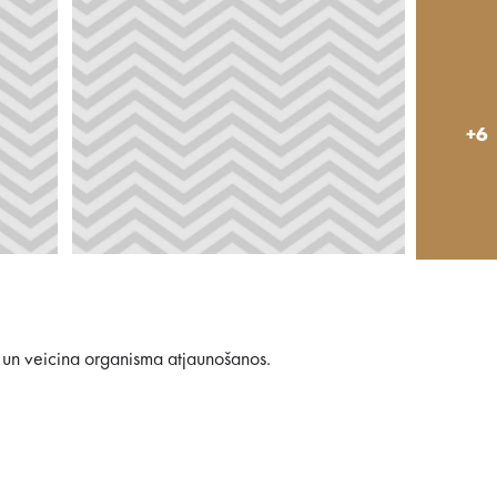
+6
u un veicina organisma atjaunošanos.