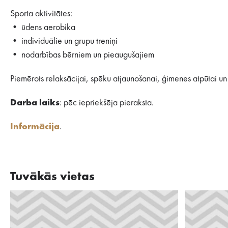
Sporta aktivitātes:
• ūdens aerobika
• individuālie un grupu treniņi
• nodarbības bērniem un pieaugušajiem
Piemērots relaksācijai, spēku atjaunošanai, ģimenes atpūtai un 
Darba laiks
: pēc iepriekšēja pieraksta.
Informācija
.
Tuvākās vietas