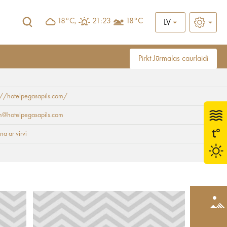
18°C,
21:23
18°C
LV
Pirkt Jūrmalas caurlaidi
://hotelpegasapils.com/
n@hotelpegasapils.com
na ar virvi