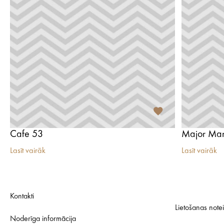
Cafe 53
Major Mar
Lasīt vairāk
Lasīt vairāk
Kontakti
Lietošanas note
Noderīga informācija