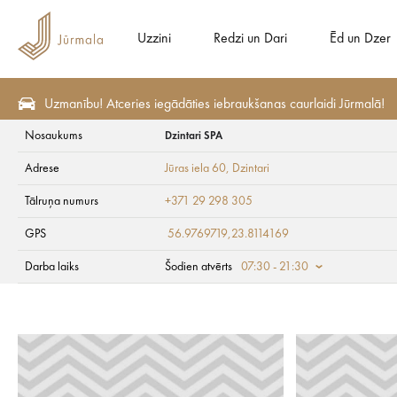
Uzzini
Redzi un Dari
Ēd un Dzer
Uzmanību! Atceries iegādāties iebraukšanas caurlaidi Jūrmalā!
Nosaukums
Dzintari SPA
Redzi un Dari
Aktīvā atpūta
Lēkšana ar virvi
Adrese
Jūras iela 60
, Dzintari
Dzintari SPA
Tālruņa numurs
+371 29 298 305
GPS
56.9769719,23.8114169
Darba laiks
Šodien atvērts
07:30 - 21:30