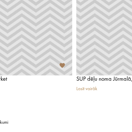
ket
Lasīt vairāk
ikumi