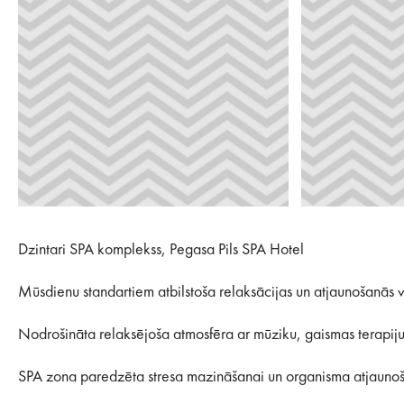
Dzintari SPA komplekss, Pegasa Pils SPA Hotel
Mūsdienu standartiem atbilstoša relaksācijas un atjaunošanās v
Nodrošināta relaksējoša atmosfēra ar mūziku, gaismas terapiju 
SPA zona paredzēta stresa mazināšanai un organisma atjaunoš