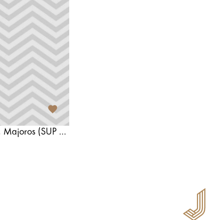
SUP dēļu noma Jūrmalā, Majoros (SUP Brothers)