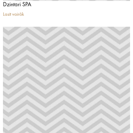
Dzintari SPA
Lasīt vairāk