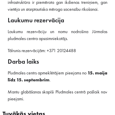
infrastruktūra ir piemērota gan ikdienas treniņiem, gan
vietēja un starptautiska mēroga sacensību rīkošanai.
Laukumu rezervācija
Laukumu rezervāciju un nomu nodrošina Jūrmalas
pludmales centra apsaimniekotājs.
Tālrunis rezervācijām: +371 20124488
Darba laiks
Pludmales centrs apmeklētājiem pieejams no
15. maija
līdz 15. septembrim
.
Mantu glabāšanas skapīši Pludmales centrā pašlaik nav
pieejami.
Tuvākās vietas