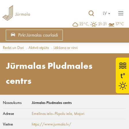
LV
22°C,
21:21
17°C
Pirkt Jūrmalas caurlaidi
Redzi un Dari
Aktīvā atpūta
Lēkšana ar virvi
Jūrmalas Pludmales
centrs
Nosaukums
Jūrmalas Pludmales centrs
Adrese
Emelīnas iela–Pūpolu iela
, Majori
Vietne
https://www.jurmala.lv/