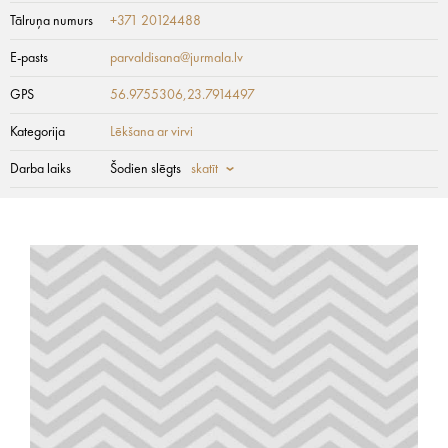
Tālruņa numurs
+371 20124488
E-pasts
parvaldisana@jurmala.lv
GPS
56.9755306,23.7914497
Kategorija
Lēkšana ar virvi
Darba laiks
Šodien slēgts
skatīt