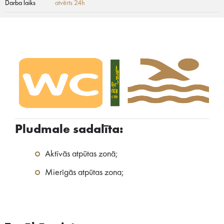
Darba laiks
atvērts 24h
Pludmale sadalīta:
Aktīvās atpūtas zonā;
Mierīgās atpūtas zona;