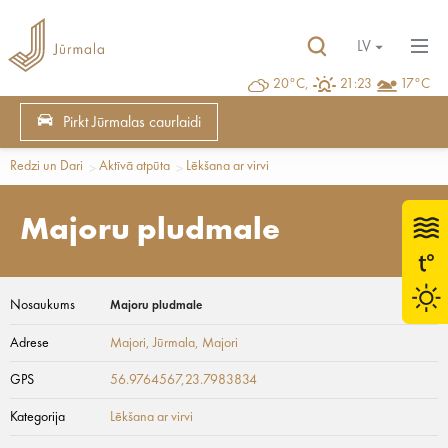
LV
20°C,
21:23
17°C
Pirkt Jūrmalas caurlaidi
Redzi un Dari
Aktīvā atpūta
Lēkšana ar virvi
Majoru pludmale
Nosaukums
Majoru pludmale
Adrese
Majori, Jūrmala
, Majori
GPS
56.9764567,23.7983834
Kategorija
Lēkšana ar virvi