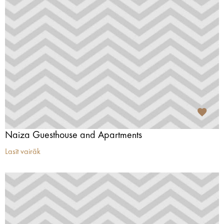
Naiza Guesthouse and Apartments
Lasīt vairāk