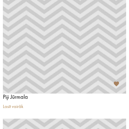
Piji Jūrmala
Lasīt vairāk