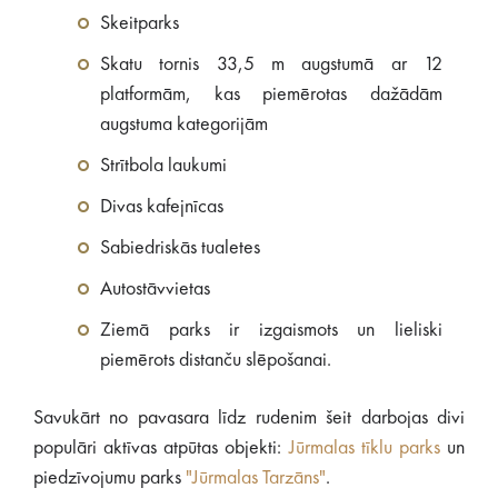
Skeitparks
Skatu tornis 33,5 m augstumā ar 12
platformām, kas piemērotas dažādām
augstuma kategorijām
Strītbola laukumi
Divas kafejnīcas
Sabiedriskās tualetes
Autostāvvietas
Ziemā parks ir izgaismots un lieliski
piemērots distanču slēpošanai.
Savukārt no pavasara līdz rudenim šeit darbojas divi
populāri aktīvas atpūtas objekti:
Jūrmalas tīklu parks
un
piedzīvojumu parks
"Jūrmalas Tarzāns"
.