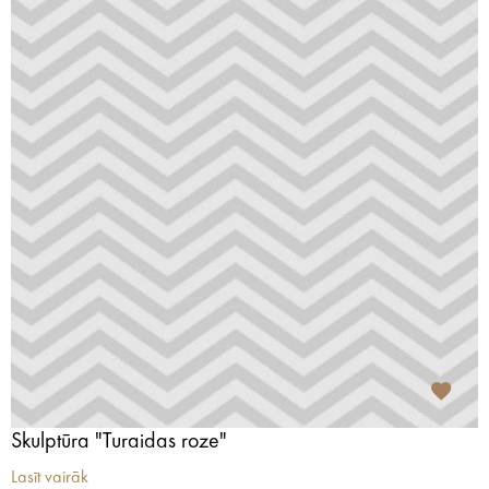
Skulptūra "Turaidas roze"
Lasīt vairāk