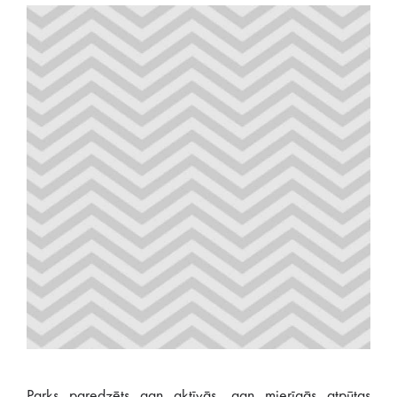
Parks paredzēts gan aktīvās, gan mierīgās atpūtas