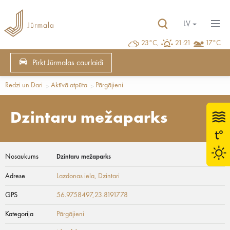
LV
23°C,
21:21
17°C
Pirkt Jūrmalas caurlaidi
Redzi un Dari
Aktīvā atpūta
Pārgājieni
Dzintaru mežaparks
Nosaukums
Dzintaru mežaparks
Adrese
Lazdonas iela
, Dzintari
GPS
56.9758497,23.8191778
Kategorija
Pārgājieni