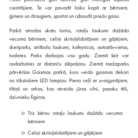
cienītājiem. Te var pavadīt laiku kopā ar bērniem,
ģimeni un draugiem, sportot un izbaudīt priežu gaisu.
Parkā atrodas skatu tornis, rotaļu laukumi dažāda
vecuma bērniem, celiņi skrituļslidotājiem un gājējiem,
skeitparks, strītbola laukumi, kafejnīcas, autostāvvietas,
tualetes. Parks darbojas visu gadu. Ziemā šeit var
nodarboties ar distanču slēpošanu. Ziemā mežaparks
pārvēršas Gaismas parkā, kuru veido gaismas dekori
no tūkstošiem LED lampiņu: Piena ceļš ar zvaigznājiem,
tiltiņš un arkas, kas atveido jūras vilni, pasaku tēli,
dzīvnieku figūras.
Trīs bērnu rotaļu laukumi dažādu vecuma
bērniem
Celiņi skrituļslidotājiem un gājējiem