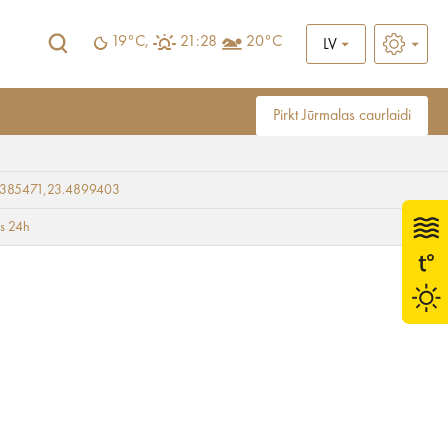
19°C,
21:28
20°C
LV
Pirkt Jūrmalas caurlaidi
9385471,23.4899403
ts 24h