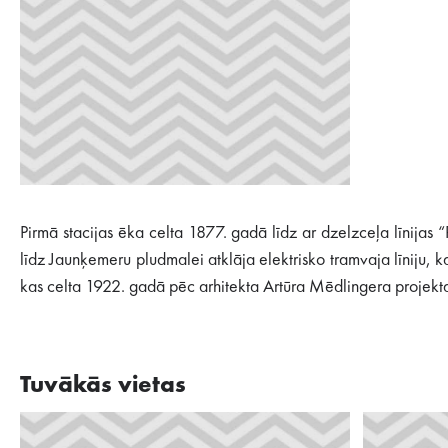
Pirmā stacijas ēka celta 1877. gadā līdz ar dzelzceļa līnijas
līdz Jaunķemeru pludmalei atklāja elektrisko tramvaja līniju,
kas celta 1922. gadā pēc arhitekta Artūra Mēdlingera projekt
Tuvākās vietas