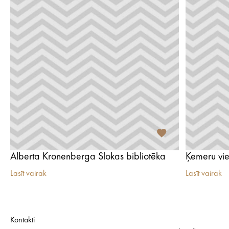
Alberta Kronenberga Slokas bibliotēka
Ķemeru vie
Lasīt vairāk
Lasīt vairāk
Kontakti