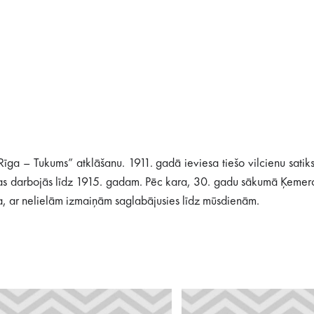
 “Rīga – Tukums” atklāšanu. 1911. gadā ieviesa tiešo vilcienu sa
 kas darbojās līdz 1915. gadam. Pēc kara, 30. gadu sākumā Ķemeros
a, ar nelielām izmaiņām saglabājusies līdz mūsdienām.