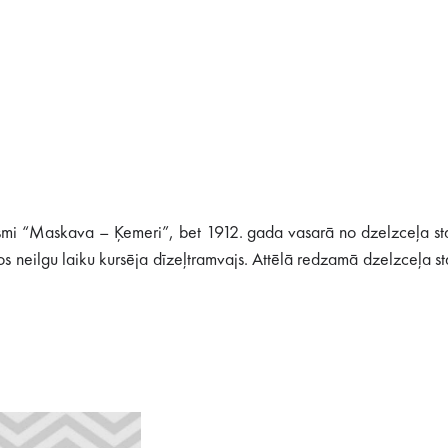
tiksmi “Maskava – Ķemeri”, bet 1912. gada vasarā no dzelzceļa st
 neilgu laiku kursēja dīzeļtramvajs. Attēlā redzamā dzelzceļa st