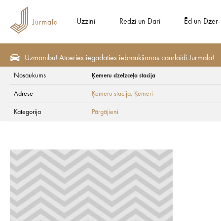
Uzzini
Redzi un Dari
Ēd un Dzer
Uzmanību! Atceries iegādāties iebraukšanas caurlaidi Jūrmalā!
Nosaukums
Ķemeru dzelzceļa stacija
Redzi un Dari
Aktīvā atpūta
Pārgājieni
Adrese
Ķemeru stacija
, Ķemeri
Ķemeru dzelzceļa s
Kategorija
Pārgājieni