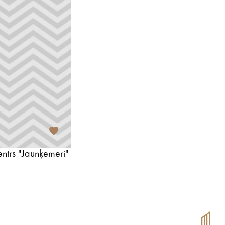
centrs "Jaunķemeri"