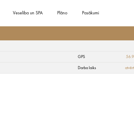
Veselība un SPA
Plāno
Pasākumi
GPS
56.
tacija
Darba laiks
atvēr