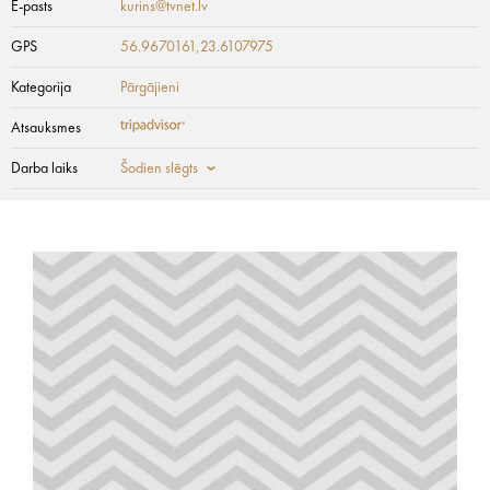
E-pasts
kurins@tvnet.lv
GPS
56.9670161,23.6107975
Kategorija
Pārgājieni
Atsauksmes
Darba laiks
Šodien slēgts