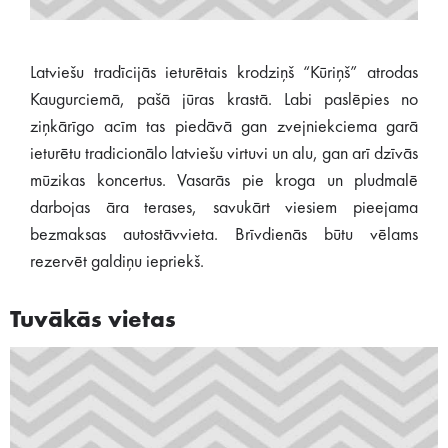
Latviešu tradīcijās ieturētais krodziņš “Kūriņš” atrodas
Kaugurciemā, pašā jūras krastā. Labi paslēpies no
ziņkārīgo acīm tas piedāvā gan zvejniekciema garā
ieturētu tradicionālo latviešu virtuvi un alu, gan arī dzīvās
mūzikas koncertus. Vasarās pie kroga un pludmalē
darbojas āra terases, savukārt viesiem pieejama
bezmaksas autostāvvieta. Brīvdienās būtu vēlams
rezervēt galdiņu iepriekš.
Tuvākās vietas