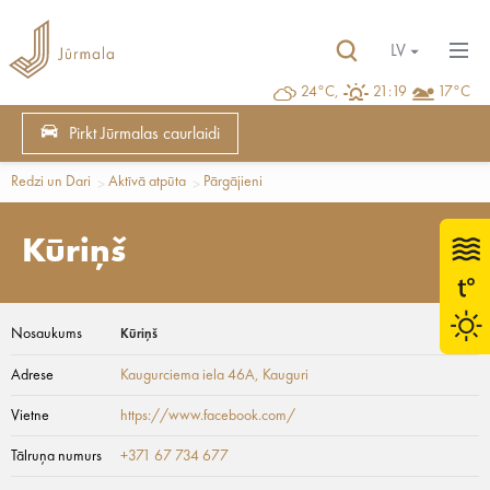
LV
24°C,
21:19
17°C
Pirkt Jūrmalas caurlaidi
Redzi un Dari
Aktīvā atpūta
Pārgājieni
Kūriņš
Nosaukums
Kūriņš
Adrese
Kaugurciema iela 46A
, Kauguri
Vietne
https://www.facebook.com/
Tālruņa numurs
+371 67 734 677