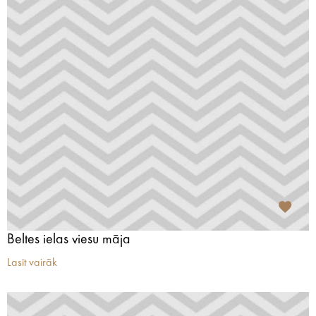
Beltes ielas viesu māja
Lasīt vairāk