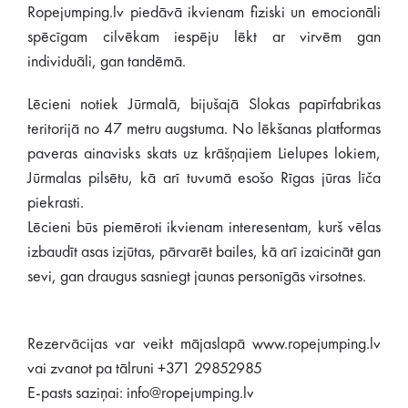
Ropejumping.lv piedāvā ikvienam fiziski un emocionāli
spēcīgam cilvēkam iespēju lēkt ar virvēm gan
individuāli, gan tandēmā.
Lēcieni notiek Jūrmalā, bijušajā Slokas papīrfabrikas
teritorijā no 47 metru augstuma. No lēkšanas platformas
paveras ainavisks skats uz krāšņajiem Lielupes lokiem,
Jūrmalas pilsētu, kā arī tuvumā esošo Rīgas jūras līča
piekrasti.
Lēcieni būs piemēroti ikvienam interesentam, kurš vēlas
izbaudīt asas izjūtas, pārvarēt bailes, kā arī izaicināt gan
sevi, gan draugus sasniegt jaunas personīgās virsotnes.
Rezervācijas var veikt mājaslapā www.ropejumping.lv
vai zvanot pa tālruni +371 29852985
E-pasts saziņai: info@ropejumping.lv