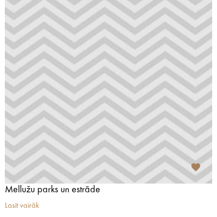
Mellužu parks un estrāde
Lasīt vairāk