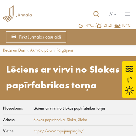
LV
14°C,
21:21
18°C
Pirkt Jūrmalas caurlaidi
Redzi un Dari
Aktīvā atpūta
Pārgājieni
Lēciens ar virvi no Slokas
papīrfabrikas torņa
Nosaukums
Lēciens ar virvi no Slokas papīrfabrikas torņa
Adrese
Slokas papīrfabrika, Sloka
, Sloka
Vietne
https://www.ropejumping.lv/