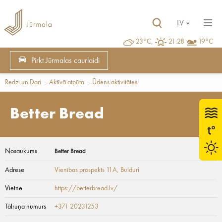
LV
23°C,
21:28
19°C
Pirkt Jūrmalas caurlaidi
Redzi un Dari
Aktīvā atpūta
Ūdens aktivitātes
Better Bread
Nosaukums
Better Bread
Adrese
Vienības prospekts 11A
, Bulduri
Vietne
https://betterbread.lv/
Tālruņa numurs
+371 20231253