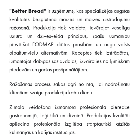
"Better Bread"
ir uzņēmums, kas specializējas augstas
kvalitātes bezglutēna maizes un maizes izstrādājumu
ražošanā. Produkcija tiek veidota, ievērojot veselīga
uztura un dzīvesveida principus, īpašu uzmanību
pievēršot FODMAP diētas prasībām un augu valsts
olbaltumvielu alternatīvām. Receptes tiek izstrādātas,
izmantojot dabīgas sastāvdaļas, izvairoties no ķīmiskām
piedevām un garšas pastiprinātājiem.
Ražošanas process sākas agri no rīta, lai nodrošinātu
klientiem svaigu produkciju katru dienu.
Zīmola veidošanā izmantota profesionāla pieredze
gastronomijā, loģistikā un dizainā. Produkcijas kvalitāti
apliecina profesionāla izglītība starptautiski atzītās
kulinārijas un kafijas institūcijās.