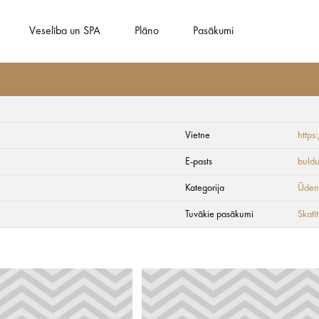
Veselība un SPA
Plāno
Pasākumi
Vietne
http
ams
E-pasts
buldu
Kategorija
Ūdens
Tuvākie pasākumi
Skatīt