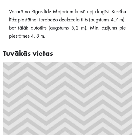
Vasarā no Rīgas līdz Majoriem kursē upju kuģīši. Kustību
līdz piestātnei ierobežo dzelzceļa tilts (augstums 4,7 m),
bet tālāk autotilts (augstums 5,2 m). Min. dziļums pie
piestātnes 4. 3 m.
Tuvākās vietas