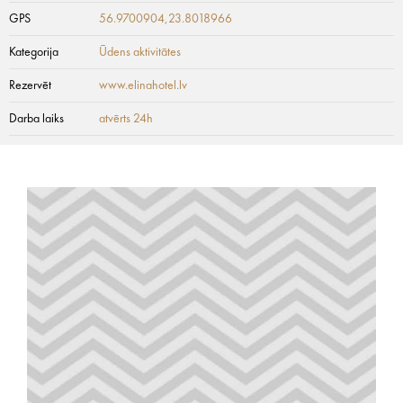
GPS
56.9700904,23.8018966
Kategorija
Ūdens aktivitātes
Rezervēt
www.elinahotel.lv
Darba laiks
atvērts 24h