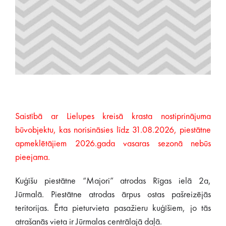
Saistībā ar Lielupes kreisā krasta nostiprinājuma
būvobjektu, kas norisināsies līdz 31.08.2026, piestātne
apmeklētājiem 2026.gada vasaras sezonā nebūs
pieejama.
Kuģīšu piestātne “Majori” atrodas Rīgas ielā 2a,
Jūrmalā. Piestātne atrodas ārpus ostas pašreizējās
teritorijas. Ērta pieturvieta pasažieru kuģīšiem, jo tās
atrašanās vieta ir Jūrmalas centrālajā daļā.