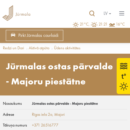
LV
21°C,
21:21
16°C
Pirkt Jūrmalas caurlaidi
Redzi un Dari
Aktīvā atpūta
Ūdens aktivitātes
Jūrmalas ostas pārvalde
- Majoru piestātne
Nosaukums
Jūrmalas ostas pārvalde - Majoru piestātne
Adrese
Rīgas iela 2a
, Majori
Tālruņa numurs
+371 26516777