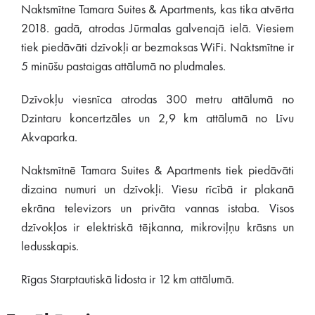
Naktsmītne Tamara Suites & Apartments, kas tika atvērta
2018. gadā, atrodas Jūrmalas galvenajā ielā. Viesiem
tiek piedāvāti dzīvokļi ar bezmaksas WiFi. Naktsmītne ir
5 minūšu pastaigas attālumā no pludmales.
Dzīvokļu viesnīca atrodas 300 metru attālumā no
Dzintaru koncertzāles un 2,9 km attālumā no Līvu
Akvaparka.
Naktsmītnē Tamara Suites & Apartments tiek piedāvāti
dizaina numuri un dzīvokļi. Viesu rīcībā ir plakanā
ekrāna televizors un privāta vannas istaba. Visos
dzīvokļos ir elektriskā tējkanna, mikroviļņu krāsns un
ledusskapis.
Rīgas Starptautiskā lidosta ir 12 km attālumā.