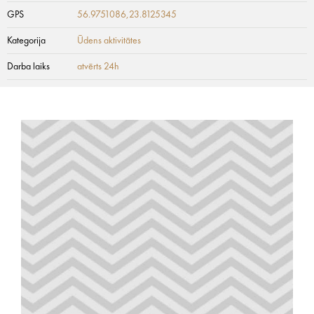
GPS
56.9751086,23.8125345
Kategorija
Ūdens aktivitātes
Darba laiks
atvērts 24h