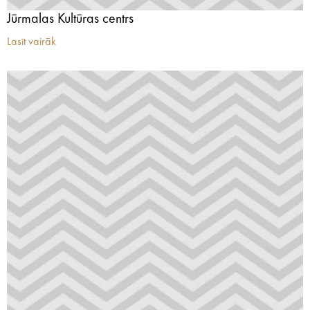
Jūrmalas Kultūras centrs
Lasīt vairāk