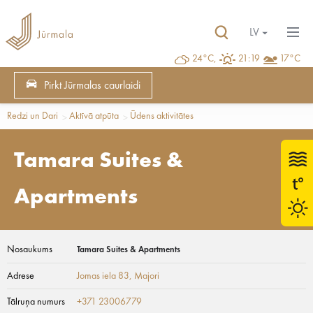
LV
24°C,
21:19
17°C
Pirkt Jūrmalas caurlaidi
Redzi un Dari
Aktīvā atpūta
Ūdens aktivitātes
Tamara Suites &
Apartments
Nosaukums
Tamara Suites & Apartments
Adrese
Jomas iela 83
, Majori
Tālruņa numurs
+371 23006779