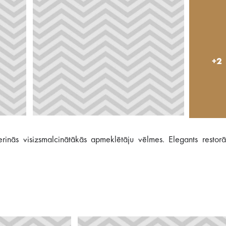
+2
rinās visizsmalcinātākās apmeklētāju vēlmes. Elegants restorā