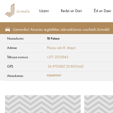
Uzzini
Redzi un Dari
Ēd un Dzer
Uzmanību! Atceries iegādāties iebraukšanas caurlaidi Jūrmalā!
Nosaukums
TB Palace
Redzi un Dari
Aktīvā atpūta
Ūdens aktivitātes
Adrese
Pilsoņu iela 8
, Majori
TB Palace
Tālruņa numurs
+371 22112943
GPS
56.9750857,23.8021662
Atsauksmes