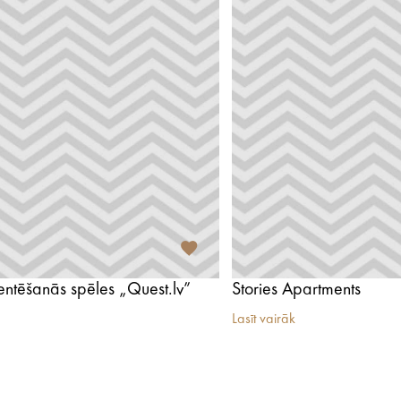
ientēšanās spēles „Quest.lv”
Stories Apartments
Lasīt vairāk