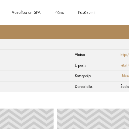
Veselība un SPA
Plāno
Pasākumi
Vietne
http
E-pasts
vital
Kategorija
Ūdens
Darba laiks
Šodie