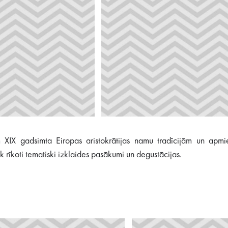
 XIX gadsimta Eiropas aristokrātijas namu tradīcijām un apmie
k rīkoti tematiski izklaides pasākumi un degustācijas.