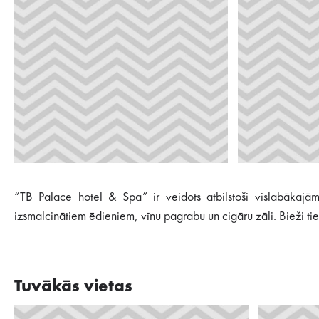
“TB Palace hotel & Spa” ir veidots atbilstoši vislabākajām
izsmalcinātiem ēdieniem, vīnu pagrabu un cigāru zāli. Bieži tie
Tuvākās vietas