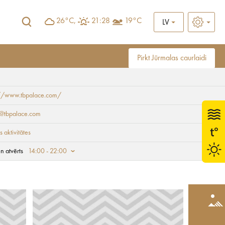
26°C,
21:28
19°C
LV
Pirkt Jūrmalas caurlaidi
://www.tbpalace.com/
ij@tbpalace.com
 aktivitātes
n atvērts
14:00 - 22:00