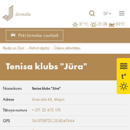
LV
21°C,
21:28
20°C
Pirkt Jūrmalas caurlaidi
Redzi un Dari
Aktīvā atpūta
Ūdens aktivitātes
Tenisa klubs "Jūra"
Nosaukums
Tenisa klubs "Jūra"
Adrese
Jūras iela 44
, Majori
Tālruņa numurs
+ 371 22 475 170
GPS
56.9758725,23.8047664