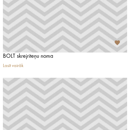
BOLT skrejriteņu noma
Lasīt vairāk