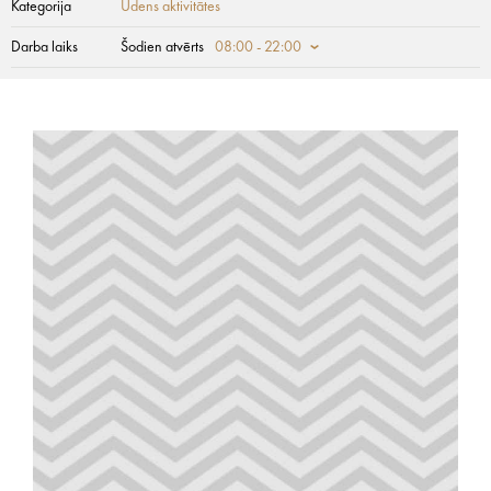
Kategorija
Ūdens aktivitātes
Darba laiks
Šodien atvērts
08:00 - 22:00