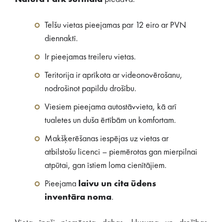
Telšu vietas pieejamas par 12 eiro ar PVN
diennaktī.
Ir pieejamas treileru vietas.
Teritorija ir aprīkota ar videonovērošanu,
nodrošinot papildu drošību.
Viesiem pieejama autostāvvieta, kā arī
tualetes un duša ērtībām un komfortam.
Makšķerēšanas iespējas uz vietas ar
atbilstošu licenci – piemērotas gan mierpilnai
atpūtai, gan īstiem loma cienītājiem.
Pieejama
laivu un cita ūdens
inventāra noma
.