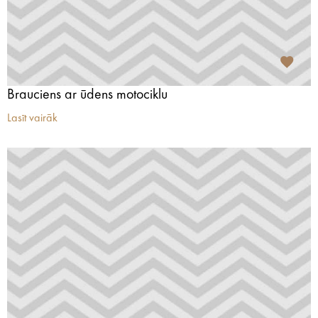
Brauciens ar ūdens motociklu
Lasīt vairāk