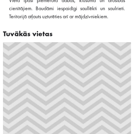
Vieta īpaši piemērota dabas, klusuma un drošības
cienītājiem. Baudāmi iespaidīgi saullēkti un saulrieti.
Teritorijā atļauts uzturēties arī ar mājdzīvniekiem.
Tuvākās vietas