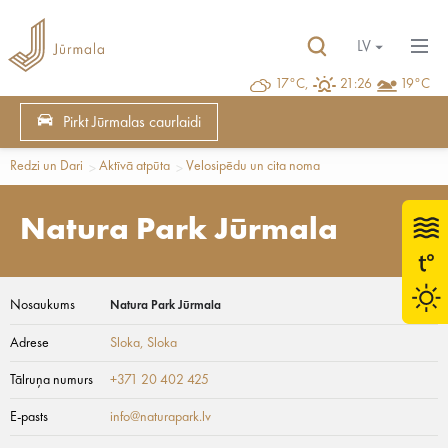
LV
17°C,
21:26
19°C
Pirkt Jūrmalas caurlaidi
Redzi un Dari
Aktīvā atpūta
Velosipēdu un cita noma
Natura Park Jūrmala
Nosaukums
Natura Park Jūrmala
Adrese
Sloka
, Sloka
Tālruņa numurs
+371 20 402 425
E-pasts
info@naturapark.lv