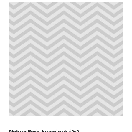
Natura Park Jūrmala
piedāvā: