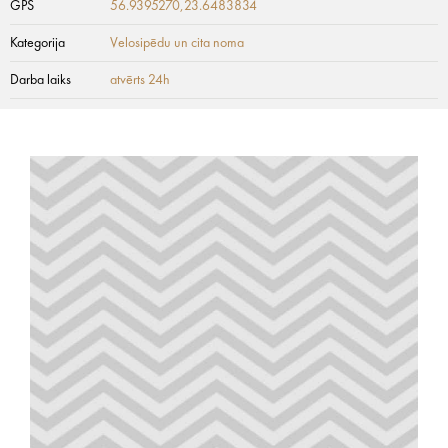
GPS
56.9395270,23.6483834
Kategorija
Velosipēdu un cita noma
Darba laiks
atvērts 24h