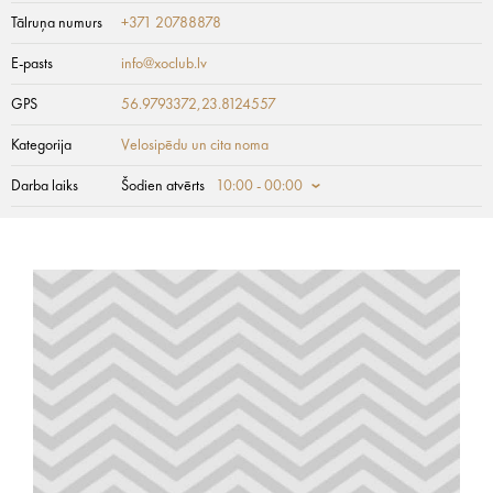
Tālruņa numurs
+371 20788878
E-pasts
info@xoclub.lv
GPS
56.9793372,23.8124557
Kategorija
Velosipēdu un cita noma
Darba laiks
Šodien atvērts
10:00 - 00:00