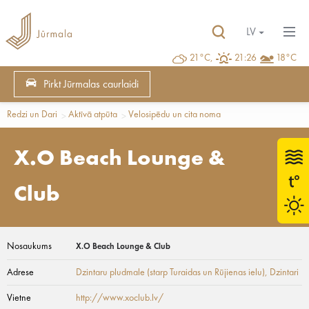
LV
21°C,
21:26
18°C
Pirkt Jūrmalas caurlaidi
Redzi un Dari
Aktīvā atpūta
Velosipēdu un cita noma
X.O Beach Lounge &
Club
Nosaukums
X.O Beach Lounge & Club
Adrese
Dzintaru pludmale (starp Turaidas un Rūjienas ielu)
, Dzintari
Vietne
http://www.xoclub.lv/