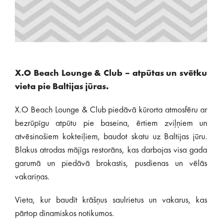
X.O Beach Lounge & Club – atpūtas un svētku
vieta pie Baltijas jūras.
X.O Beach Lounge & Club piedāvā kūrorta atmosfēru ar
bezrūpīgu atpūtu pie baseina, ērtiem zviļņiem un
atvēsinošiem kokteiļiem, baudot skatu uz Baltijas jūru.
Blakus atrodas mājīgs restorāns, kas darbojas visa gada
garumā un piedāvā brokastis, pusdienas un vēlās
vakariņas.
Vieta, kur baudīt krāšņus saulrietus un vakarus, kas
pārtop dinamiskos notikumos.