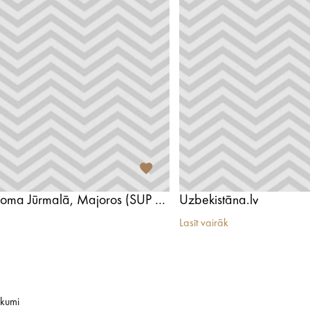
SUP dēļu noma Jūrmalā, Majoros (SUP Brothers)
Uzbekistāna.lv
Lasīt vairāk
ikumi