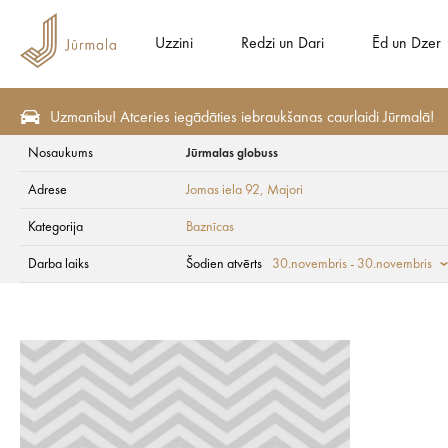
Uzzini
Redzi un Dari
Ēd un Dzer
Uzmanību! Atceries iegādāties iebraukšanas caurlaidi Jūrmalā!
Nosaukums
Jūrmalas globuss
Redzi un Dari
Apskates vietas
Baznīcas
Adrese
Jomas iela 92
, Majori
Jūrmalas globuss
Kategorija
Baznīcas
Darba laiks
Šodien atvērts
30.novembris - 30.novembris