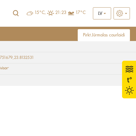
15°C,
21:23
17°C
LV
Pirkt Jūrmalas caurlaidi
751679,23.8132531