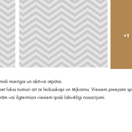
+1
li mierīgai un aktīvai atpūtai.
et lukss numuri arī ar ledusskapi un tējkannu. Viesiem pieejami sp
ām vai ilgtermiņa viesiem īpaši labvēlīgi nosacījumi.