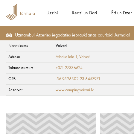
Uzzini
Redzi un Dari
Ēd un Dzer
Uzmanību! Atceries iegādāties iebraukšanas caurlaidi Jūrmalā!
Nosaukums
Vaivari
Redzi un Dari
Apskates vietas
Baznīcas
Adrese
Atbalss iela 1
, Vaivari
Vaivari
Tālruņa numurs
+371 27336624
GPS
56.9596302,23.6457971
Rezervēt
www.campingvaivari.lv