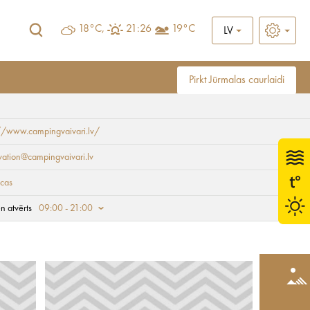
18°C,
21:26
19°C
LV
Pirkt Jūrmalas caurlaidi
//www.campingvaivari.lv/
vation@campingvaivari.lv
cas
n atvērts
09:00 - 21:00