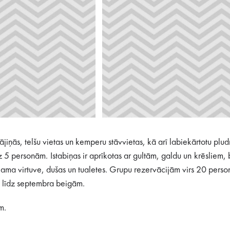
ās, telšu vietas un kemperu stāvvietas, kā arī labiekārtotu pludma
5 personām. Istabiņas ir aprīkotas ar gultām, galdu un krēsliem, b
jama virtuve, dušas un tualetes. Grupu rezervācijām virs 20 person
ja līdz septembra beigām.
ām.