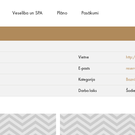
Veselība un SPA
Plāno
Pasākumi
Vietne
http:
E-pasts
reser
Kategorija
Baznī
Darba laiks
Šodie