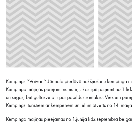
Kempings ‘’Vaivari’’ Jūrmala piedāvā nakšņošanu kempinga mājiņ
Kempinga mājiņās pieejami numuriņi, kas spēj uzņemt no 1 līdz 
un segas, bet gultasveļa ir par papildus samaksu. Viesiem piee
Kempings tūristiem ar kemperiem un teltīm atvērts no 14. mai
Kempinga mājiņas pieejamas no 1.jūnija līdz septembra beig