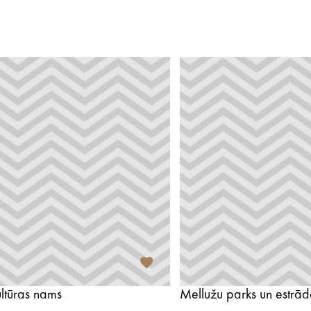
ltūras nams
Mellužu parks un estrād