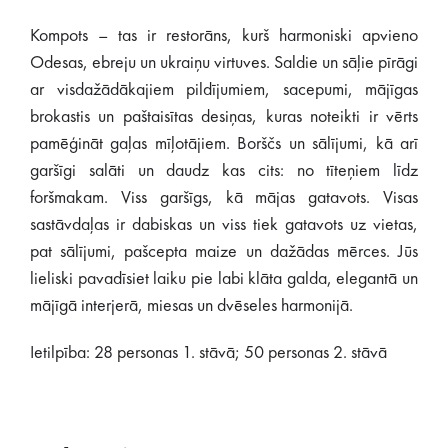
Kompots – tas ir restorāns, kurš harmoniski apvieno
Odesas, ebreju un ukraiņu virtuves. Saldie un sāļie pīrāgi
ar visdažādākajiem pildījumiem, sacepumi, mājīgas
brokastis un paštaisītas desiņas, kuras noteikti ir vērts
pamēģināt gaļas mīļotājiem. Borščs un sālījumi, kā arī
garšīgi salāti un daudz kas cits: no tīteņiem līdz
foršmakam. Viss garšīgs, kā mājas gatavots. Visas
sastāvdaļas ir dabiskas un viss tiek gatavots uz vietas,
pat sālījumi, pašcepta maize un dažādas mērces. Jūs
lieliski pavadīsiet laiku pie labi klāta galda, elegantā un
mājīgā interjerā, miesas un dvēseles harmonijā.
Ietilpība: 28 personas 1. stāvā; 50 personas 2. stāvā