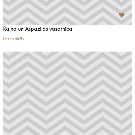
Raiņa un Aspazijas vasarnīca
Lasīt vairāk