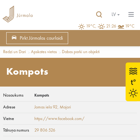
LV
19°C,
21:26
19°C
Pirkt Jūrmalas caurlaidi
Redzi un Dari
Apskates vietas
Dabas parki un objekti
Kompots
Nosaukums
Kompots
Adrese
Jomas iela 92
, Majori
Vietne
https://www.facebook.com/
Tālruņa numurs
29 806 526