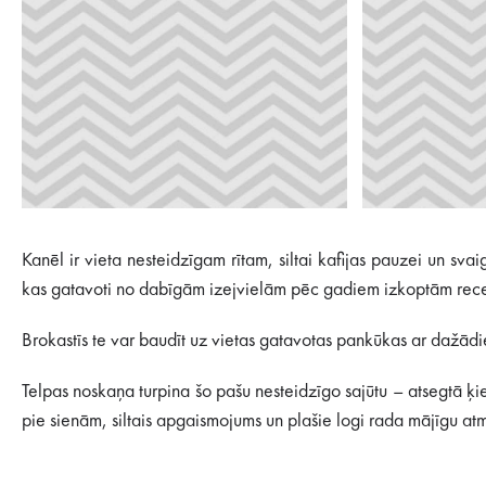
Kanēl ir vieta nesteidzīgam rītam, siltai kafijas pauzei un s
kas gatavoti no dabīgām izejvielām pēc gadiem izkoptām recep
Brokastīs te var baudīt uz vietas gatavotas pankūkas ar dažādie
Telpas noskaņa turpina šo pašu nesteidzīgo sajūtu – atsegtā ķie
pie sienām, siltais apgaismojums un plašie logi rada mājīgu atm