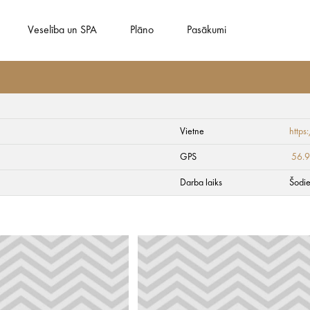
Veselība un SPA
Plāno
Pasākumi
Vietne
http
GPS
56.
Darba laiks
Šodie