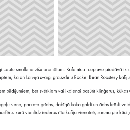
vaigi ceptu smalkmaizīšu aromātam. Kafejnīca–ceptuve piedāvā ik d
tēm, kā arī Latvijā svaigi grauzdētu Rocket Bean Roastery kafiju
m pildījumiem, bet svētkiem vai ikdienai pasūtīt kliņģerus, kūkas u
ģeļu siena, parketa grīdas, dabīgā koka galdi un ādas krēsli veido 
osfēru, kurā vienlīdz iederas rīta kafija vienatnē, saruna pie kūci