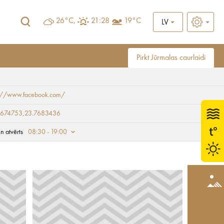
26°C,
21:28
19°C
LV
Pirkt Jūrmalas caurlaidi
s://www.facebook.com/
9674753,23.7683436
n atvērts
08:30 - 19:00