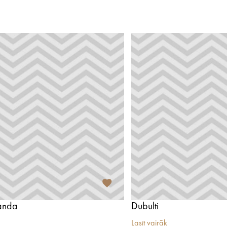
randa
Dubulti
Lasīt vairāk