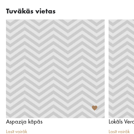
Tuvākās vietas
Aspazija kāpās
Lokāls Ve
Lasīt vairāk
Lasīt vairāk