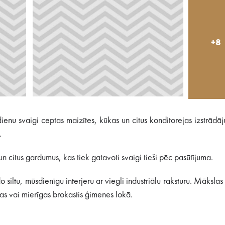
+8
ienu svaigi ceptas maizītes, kūkas un citus konditorejas izstrādā
.
n citus gardumus, kas tiek gatavoti svaigi tieši pēc pasūtījuma.
siltu, mūsdienīgu interjeru ar viegli industriālu raksturu. Mākslas
ņas vai mierīgas brokastis ģimenes lokā.