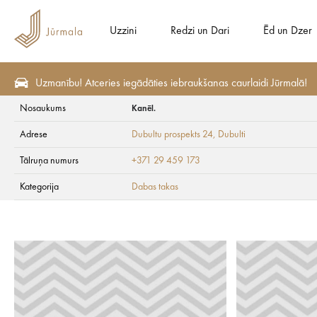
Uzzini
Redzi un Dari
Ēd un Dzer
Uzmanību! Atceries iegādāties iebraukšanas caurlaidi Jūrmalā!
Nosaukums
Kanēl.
Redzi un Dari
Apskates vietas
Dabas takas
Adrese
Dubultu prospekts 24
, Dubulti
Kanēl.
Tālruņa numurs
+371 29 459 173
Kategorija
Dabas takas