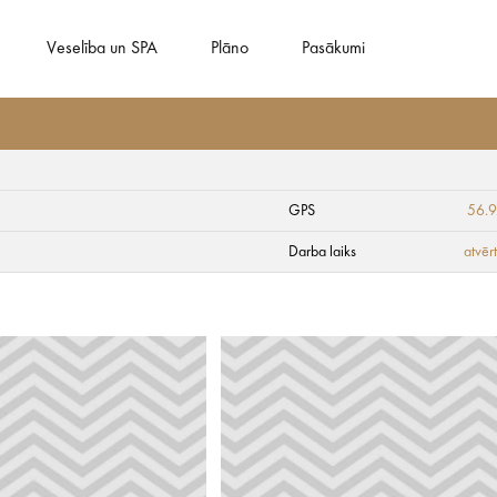
Veselība un SPA
Plāno
Pasākumi
GPS
56.
taka
Darba laiks
atvēr