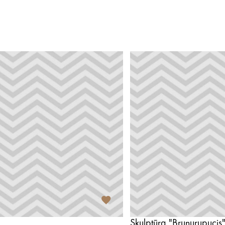
Skulptūra "Bruņurupucis