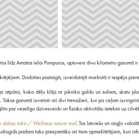
s līdz Amatas ielai Pumpuros, aptuveni divu kilometru garumā ir iz
krējējiem. Dodoties pastaigā, izveidotajā maršrutā ir iespēja pie
iņi atpūtai, koka dēļu klājs ar piknika galdu un soliem, skatu pla
 Takas garumā izvietoti arī divi trenažieri, kur pa ceļam izvingrin
līto par veselīgu dzīvesveidu un fizisko aktivitāšu ietekmi uz cilvē
s dabas taka / Wellness nature trail
. Tas latviešu un angļu valodā
udiogids padara taku pieejamāku arī tiem apmeklētājiem, kuri infor