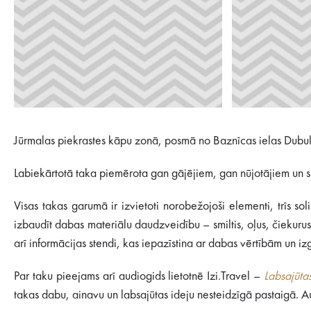
Jūrmalas piekrastes kāpu zonā, posmā no Baznīcas ielas Dubulto
Labiekārtotā taka piemērota gan gājējiem, gan nūjotājiem un s
Visas takas garumā ir izvietoti norobežojoši elementi, trīs sol
izbaudīt dabas materiālu daudzveidību – smiltis, oļus, čiekurus.
arī informācijas stendi, kas iepazīstina ar dabas vērtībām un izg
Par taku pieejams arī audiogids lietotnē Izi.Travel –
Labsajūta
takas dabu, ainavu un labsajūtas ideju nesteidzīgā pastaigā. A