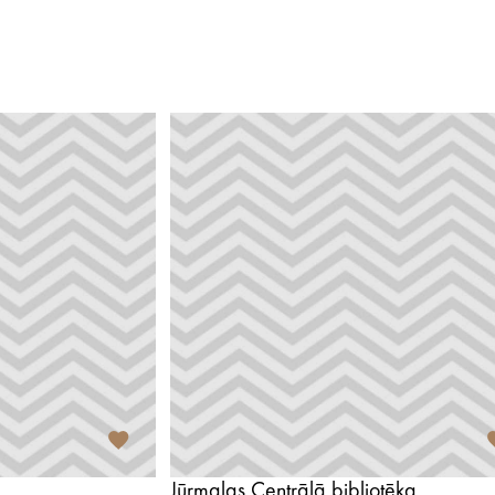
"
Jūrmalas Centrālā bibliotēka