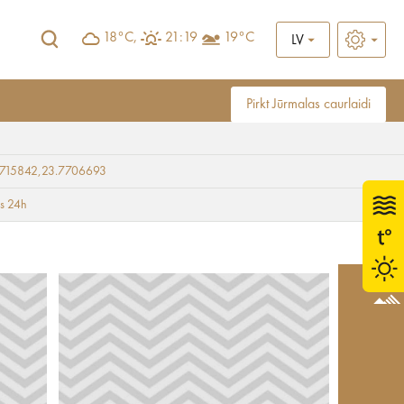
18°C,
21:19
19°C
LV
Pirkt Jūrmalas caurlaidi
9715842,23.7706693
ts 24h