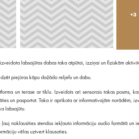
+3
veidota labsajūtas dabas taka atpūtai, izziņai un fiziskām aktivi
redzēt piejūras kāpu dažādo reljefu un dabu.
tforma un terase ar tīklu. Izveidots arī sensorais takas posms, ka
āties un pasportot. Taka ir aprīkota ar informatīvajām norādēm, izv
ka labsajūtu.
 ļauj noklausīties stendos iekļauto informāciju audio formātā un i
māciju vēlas uztvert klausoties.