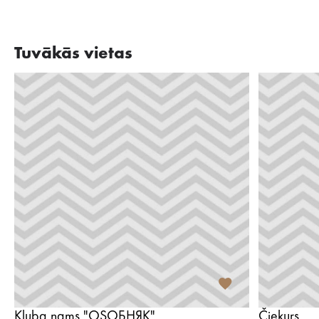
Tuvākās vietas
Kluba nams "OSОБНЯК"
Čiekurs