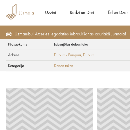
Uzzini
Redzi un Dari
Ēd un Dzer
Uzmanību! Atceries iegādāties iebraukšanas caurlaidi Jūrmalā!
Nosaukums
Labsajūtas dabas taka
Redzi un Dari
Apskates vietas
Dabas takas
Adrese
Dubulti - Pumpuri
, Dubulti
Labsajūtas dabas 
Kategorija
Dabas takas