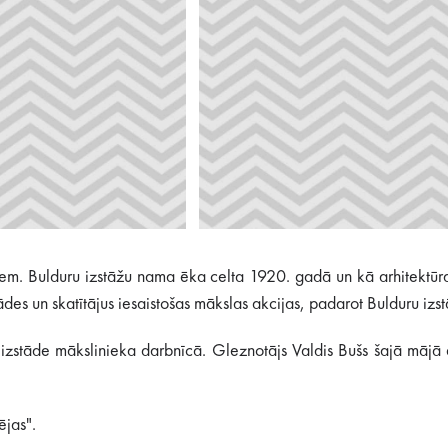
esiem. Bulduru izstāžu nama ēka celta 1920. gadā un kā arhitektūr
ādes un skatītājus iesaistošas mākslas akcijas, padarot Bulduru i
zstāde mākslinieka darbnīcā. Gleznotājs Valdis Bušs šajā mājā 
ējas".