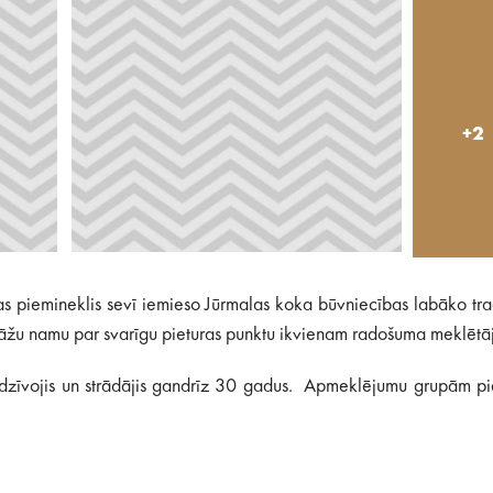
+2
as piemineklis sevī iemieso Jūrmalas koka būvniecības labāko tra
zstāžu namu par svarīgu pieturas punktu ikvienam radošuma meklētā
dzīvojis un strādājis gandrīz 30 gadus. Apmeklējumu grupām pie