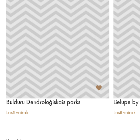
Bulduru Dendroloģiskais parks
Lielupe by
Lasīt vairāk
Lasīt vairāk