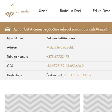
Uzzini
Redzi un Dari
Ēd un Dzer
Uzmanību! Atceries iegādāties iebraukšanas caurlaidi Jūrmalā!
Nosaukums
Bulduru Izstāžu nams
Redzi un Dari
Apskates vietas
Māksla un kultūra
Adrese
Muižas iela 6
, Bulduri
Bulduru Izstāžu n
Tālruņa numurs
+371 67752472
GPS
56.9798189,23.8536049
Darba laiks
Šodien atvērts
10:00 - 18:00