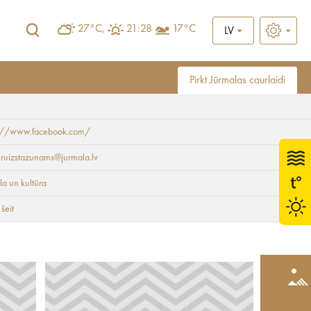
27°C,
21:28
17°C
LV
Pirkt Jūrmalas caurlaidi
s://www.facebook.com/
ruizstazunams@jurmala.lv
a un kultūra
 šeit