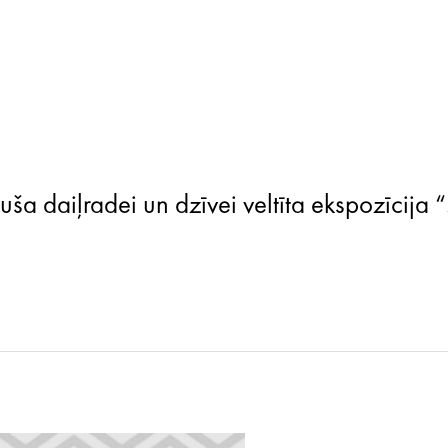
ša daiļradei un dzīvei veltīta ekspozīcija “.