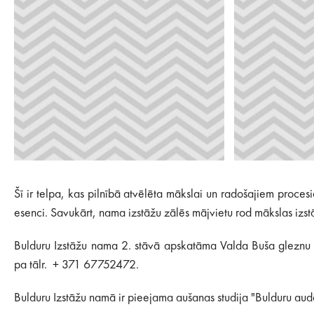
​Šī ir telpa, kas pilnībā atvēlēta mākslai un radošajiem proc
esenci. Savukārt, nama izstāžu zālēs mājvietu rod mākslas izst
Bulduru Izstāžu nama 2. stāvā apskatāma Valda Buša gleznu i
pa tālr. + 371 67752472.
Bulduru Izstāžu namā ir pieejama aušanas studija "Bulduru aud