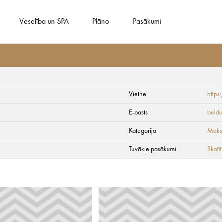
Veselība un SPA
Plāno
Pasākumi
Vietne
http
ams
E-pasts
buldu
Kategorija
Māksl
Tuvākie pasākumi
Skatīt