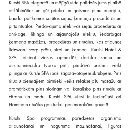
Kurshi SPA elegantā un mājīgā vide palīdzēs jums pilnībā
atslābināties un gūt prieka un gaismas pilnu enerģiju,
baudot patīkamas sajūtas sejas, ķermeņa procedūrās un
pirts rituālos. Piedāvājumā efektīvas sejas procedūras ar
anti-age, liftinga un atjaunojošu efektu, iedarbīgas
ķermeņa masāžas, procedūras un rituālus, kas atjaunos
līdzsvaru starp prātu, sirdi un ķermeni. Kurshi Hotel &
SPA, aicinot viesus apmeklēt klasisko saunu un
austrumniecisko tvaika pirti, piedāvā pašiem veikt
pīlingu ar Kurshi SPA īpaši sagatavotajiem skrubjiem. Pirts
rituālu cienītājiem pirtnieki veiks relaksējošu masāžu ar
aromātiskām pirts slotiņām vai karalisko pirts rituālu ar
citronu un medu. Kurshi SPA viesi ir iecienījuši arī
Hammam rituālus gan turku, gan marokāņu gaumē.
Kurshi Spa programmas paredzētas organisma
atjaunošanai un noguruma mazināšanai, figūras