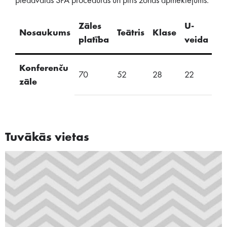
piedāvātas SPA procedūras un pirts zonas apmeklējums.
Zāles
U-
Nosaukums
Teātris
Klase
S
platība
veida
Konferenču
70
52
28
22
24
zāle
Tuvākās vietas