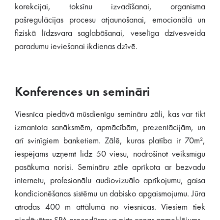
korekcijai, toksīnu izvadīšanai, organisma
pašregulācijas procesu atjaunošanai, emocionālā un
fiziskā līdzsvara saglabāšanai, veselīga dzīvesveida
paradumu ieviešanai ikdienas dzīvē.
Konferences un semināri
Viesnīca piedāvā mūsdienīgu semināru zāli, kas var tikt
izmantota sanāksmēm, apmācībām, prezentācijām, un
arī svinīgiem banketiem. Zālē, kuras platība ir 70m²,
iespējams uzņemt līdz 50 viesu, nodrošinot veiksmīgu
pasākuma norisi. Semināru zāle aprīkota ar bezvadu
internetu, profesionālu audiovizuālo aprīkojumu, gaisa
kondicionēšanas sistēmu un dabisko apgaismojumu. Jūra
atrodas 400 m attālumā no viesnīcas. Viesiem tiek