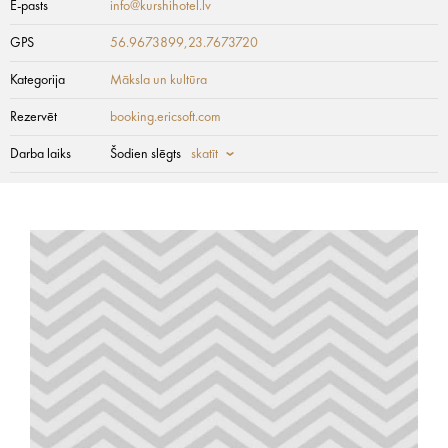
E-pasts
info@kurshihotel.lv
GPS
56.9673899,23.7673720
Kategorija
Māksla un kultūra
Rezervēt
booking.ericsoft.com
Darba laiks
Šodien slēgts
skatīt