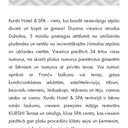
Kurshi Hotel & SPA - vieta, kur baudīt nesteidzīgu atpūtu
divatā un kopā ar ģimeni! Dizaina viesnīca atrodas
Dubultos, 5 minūšu pastaigas attālumā no smilšainās
pludmales un netālu no iecienītākajām Jūrmalas atpūtas
un izklaides vietām. Viesnīca piedāvā 34 ērtus viesu
numurus, tai skaitā plašus numurus piemērotus ģimenēm
ar bērniem un numurus ar privātu terasi. Visi numuri
aprīkoti ar Franču balkonu vai terasi, gaisa
kondicionēšanas iekārtām, satelīttelevīziju, tālruni,
bezvadu internetu, ledusskapi, tējkannu un tēju, vannas
istabu ar vannu. Kurshi Hotel & SPA teritorijā ir bērnu
rotaļu laukums, viesiem pieejams mājīgs restorāns
KURSHI Terase un omulīgs, kluss SPA centrs, kas viesiem
piedāvā gan plašu procedūru klāstu sejai un ķermenim,