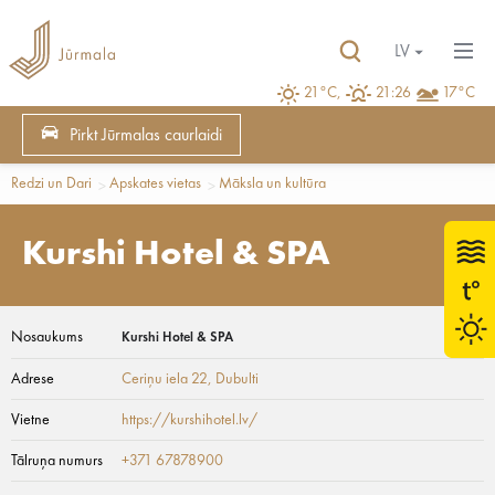
LV
21°C,
21:26
17°C
Pirkt Jūrmalas caurlaidi
Redzi un Dari
Apskates vietas
Māksla un kultūra
Kurshi Hotel & SPA
Nosaukums
Kurshi Hotel & SPA
Adrese
Ceriņu iela 22
, Dubulti
Vietne
https://kurshihotel.lv/
Tālruņa numurs
+371 67878900