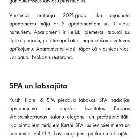
gan autentiskus latviešu pirts rituālus.
Viesnīcas teritorijā 2021.gadā tika atjaunota
apartamentu māja ar 5 apartamentiem un 3 viesu
numuriem. Apartamenti ir lieliski piemēroti atpūtai uz
ilgāku periodu, jo ir tie aprīkoti ar nepieciešamo virtuves
aprīkojumu. Apartamenta viesi, tāpat kā viesnīcas viesi
var baudīt brokastis restorānā.
SPA un labsajūta
Kurshi Hotel & SPA piedāvā labākās SPA tradīcijas
apvienojumā ar augstas kvalitātes Eiropas
skaistumkopšanas salonu eleganci un profesionalitāti.
No pirmajiem mirkļiem Kurshi SPA jūs ienirsiet miera un
harmonijas valstībā, kas sniegs jums prieku un labsajūtu.