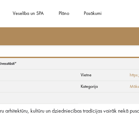
Veselība un SPA
Plāno
Pasākumi
ja “Personības Ķemer
īvesstāsti”
Vietne
https
Kategorija
Māksl
ru arhitektūru, kultūru un dziedniecības tradīcijas vairāk nekā pu