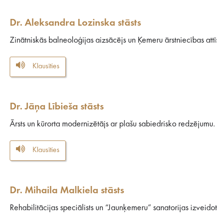
Dr. Aleksandra Lozinska stāsts
Zinātniskās balneoloģijas aizsācējs un Ķemeru ārstniecības attīst
Klausīties
Dr. Jāņa Lībieša stāsts
Ārsts un kūrorta modernizētājs ar plašu sabiedrisko redzējumu.
Klausīties
Dr. Mihaila Malkiela stāsts
Rehabilitācijas speciālists un “Jaunķemeru” sanatorijas izveidot