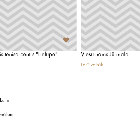
 tenisa centrs "Lielupe"
Viesu nams Jūrmala
Lasīt vairāk
ikumi
onāļiem