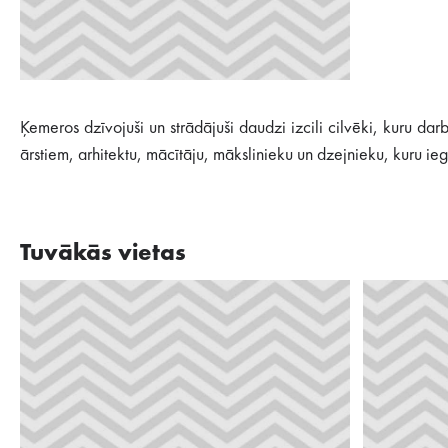
Ķemeros dzīvojuši un strādājuši daudzi izcili cilvēki, kuru da
ārstiem, arhitektu, mācītāju, mākslinieku un dzejnieku, kuru i
Tuvākās vietas