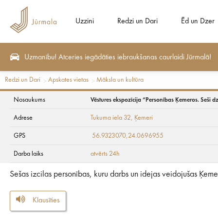
Uzzini
Redzi un Dari
Ēd un Dzer
Uzmanību! Atceries iegādāties iebraukšanas caurlaidi Jūrmalā!
Redzi un Dari
Apskates vietas
Māksla un kultūra
Vēstures ekspozīci
Nosaukums
Vēstures ekspozīcija “Personības Ķemeros. Seši dz
Adrese
Tukuma iela 32
, Ķemeri
dzīvesstāsti”
GPS
56.9323070,24.0696955
Darba laiks
atvērts 24h
Sešas izcilas personības, kuru darbs un idejas veidojušas Ķeme
Klausīties