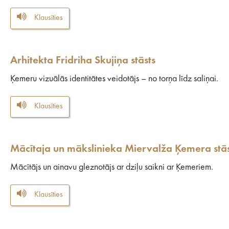
Klausīties
Arhitekta Fridriha Skujiņa stāsts
Ķemeru vizuālās identitātes veidotājs – no torņa līdz saliņai.
Klausīties
Mācītaja un mākslinieka Miervalža Ķemera stās
Mācītājs un ainavu gleznotājs ar dziļu saikni ar Ķemeriem.
Klausīties