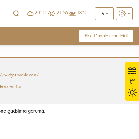
20°C,
21:26
18°C
LV
Pirkt Jūrmalas caurlaidi
os. Seši
://widget.bookla.com/
a un kultūra
sotra gadsimta garumā.