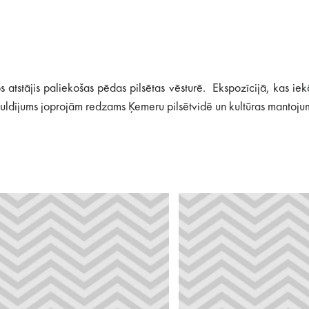
rbs atstājis paliekošas pēdas pilsētas vēsturē. Ekspozīcijā, kas 
eguldījums joprojām redzams Ķemeru pilsētvidē un kultūras mantoju