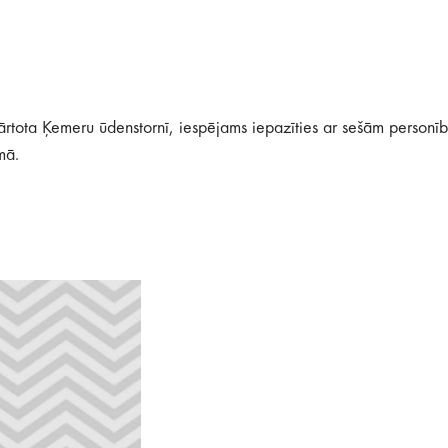
iekārtota Ķemeru ūdenstornī, iespējams iepazīties ar sešām person
mā.