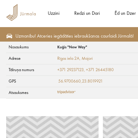
Uzzini
Redzi un Dari
Ēd un Dzer
Uzmanību! Atceries iegādāties iebraukšanas caurlaidi Jūrmalā!
Nosaukums
Kuģis "New Way"
Redzi un Dari
Apskates vietas
Parki un skvēri
Adrese
Rīgas iela 2A
, Majori
Kuģis "New Way"
Tālruņa numurs
+371 29237123, +371 26445180
GPS
56.9700660,23.8019921
Atsauksmes