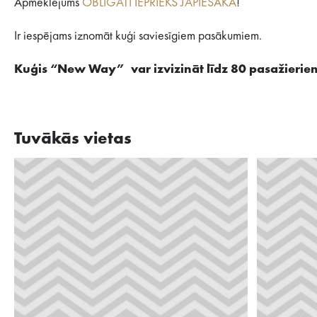
Apmeklējums
OBLIGĀTI IEPRIEKŠ JĀPIESAKA
!
Ir iespējams iznomāt kuģi saviesīgiem pasākumiem.
Kuģis “New Way” var izvizināt līdz 80 pasažierie
Tuvākās vietas