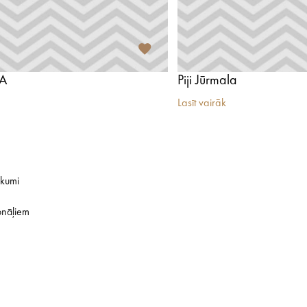
PA
Piji Jūrmala
Lasīt vairāk
ikumi
onāļiem