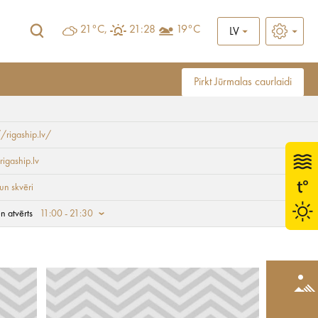
21°C,
21:28
19°C
LV
Pirkt Jūrmalas caurlaidi
//rigaship.lv/
rigaship.lv
 un skvēri
n atvērts
11:00 - 21:30