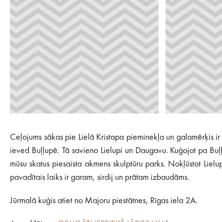
Ceļojums sākas pie Lielā Kristapa pieminekļa un galamērķis i
ieved Buļļupē. Tā savieno Lielupi un Daugavu. Kuģojot pa Buļ
mūsu skatus piesaista akmens skulptūru parks. Nokļūstot Lielu
pavadītais laiks ir garam, sirdij un prātam izbaudāms.
Jūrmalā kuģis atiet no Majoru piestātnes, Rīgas iela 2A.