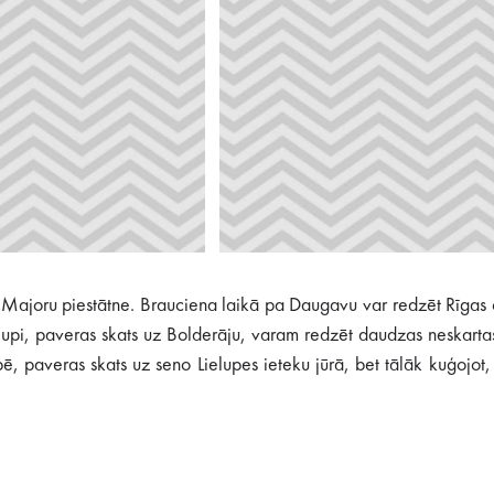
r Majoru piestātne. Brauciena laikā pa Daugavu var redzēt Rīgas
ļupi, paveras skats uz Bolderāju, varam redzēt daudzas neskartas
pē, paveras skats uz seno Lielupes ieteku jūrā, bet tālāk kuģojot