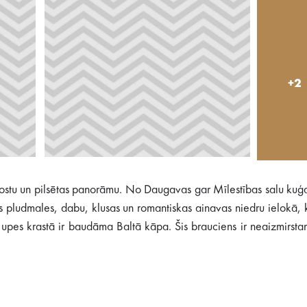
+2
 ostu un pilsētas panorāmu. No Daugavas gar Mīlestības salu kuģ
 pludmales, dabu, klusas un romantiskas ainavas niedru ielokā, 
, upes krastā ir baudāma Baltā kāpa. Šis brauciens ir neaizmirsta