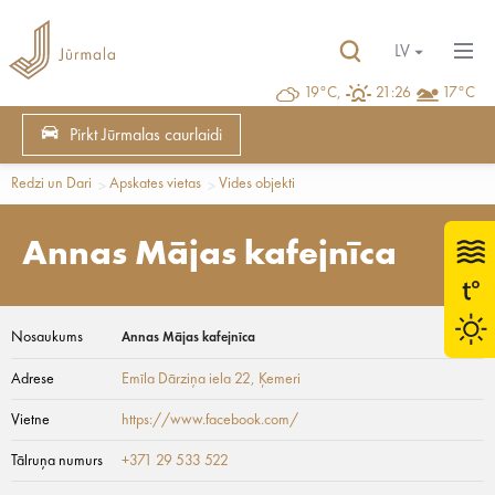
LV
19°C,
21:26
17°C
Pirkt Jūrmalas caurlaidi
Redzi un Dari
Apskates vietas
Vides objekti
Annas Mājas kafejnīca
Nosaukums
Annas Mājas kafejnīca
Adrese
Emīla Dārziņa iela 22
, Ķemeri
Vietne
https://www.facebook.com/
Tālruņa numurs
+371 29 533 522