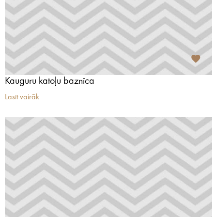
Kauguru katoļu baznīca
Lasīt vairāk