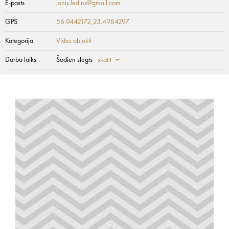
E-pasts
janis.ledins@gmail.com
GPS
56.9442172,23.4984297
Kategorija
Vides objekti
Darba laiks
Šodien slēgts
skatīt