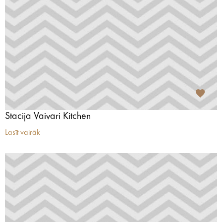
Stacija Vaivari Kitchen
Lasīt vairāk