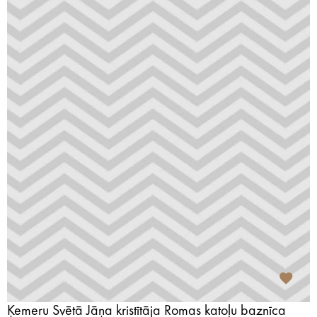
Ķemeru Svētā Jāņa kristītāja Romas katoļu baznīca