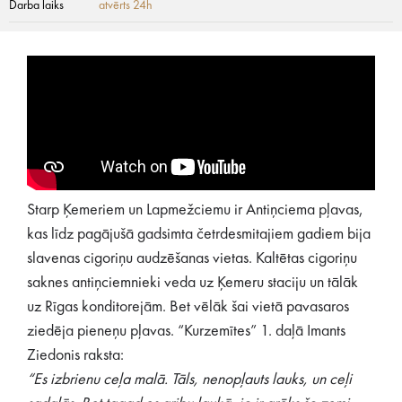
Darba laiks
atvērts 24h
Starp Ķemeriem un Lapmežciemu ir Antiņciema pļavas,
kas līdz pagājušā gadsimta četrdesmitajiem gadiem bija
slavenas cigoriņu audzēšanas vietas. Kaltētas cigoriņu
saknes antiņciemnieki veda uz Ķemeru staciju un tālāk
uz Rīgas konditorejām. Bet vēlāk šai vietā pavasaros
ziedēja pieneņu pļavas. “Kurzemītes” 1. daļā Imants
Ziedonis raksta:
“Es izbrienu ceļa malā. Tāls, nenopļauts lauks, un ceļi