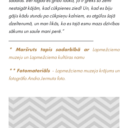
sadalās. Bet tagad es gribu laukā, jo ir grēks šo zemi
nestaigāt kājām, kad cūkpienes zied! Un, kad es biju
gājis kādu stundu pa cūkpieņu kalniem, es atgūlos šajā
dzeltenumā, un man likās, ka es tajā esmu mazs dzīvības
sākums un saule mani perē.”
_________________________________
* Maršruts tapis sadarbībā ar
Lapmežciema
muzeju un Lapmežciema kultūras namu
** Fotomateriāls
- Lapmežciema muzeja krājums un
fotogrāfa Andra Jermuta foto.