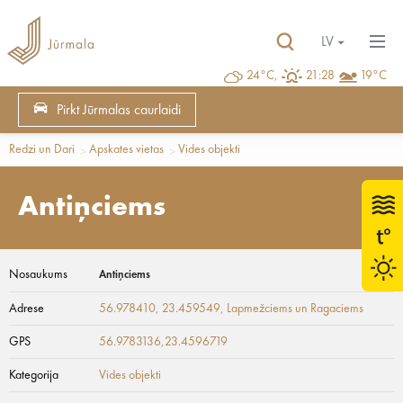
LV
24°C,
21:28
19°C
Pirkt Jūrmalas caurlaidi
Redzi un Dari
Apskates vietas
Vides objekti
Antiņciems
Nosaukums
Antiņciems
Adrese
56.978410, 23.459549
, Lapmežciems un Ragaciems
GPS
56.9783136,23.4596719
Kategorija
Vides objekti