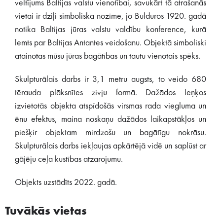
veltījums Baltijas valstu vienotībai, savukārt tā atrašanās
vietai ir dziļi simboliska nozīme, jo Bulduros 1920. gadā
notika Baltijas jūras valstu valdību konference, kurā
lemts par Baltijas Antantes veidošanu. Objektā simboliski
atainotas mūsu jūras bagātības un tautu vienotais spēks.
Skulpturālais darbs ir 3,1 metru augsts, to veido 680
tērauda plāksnītes zivju formā. Dažādos leņķos
izvietotās objekta atspīdošās virsmas rada viegluma un
ēnu efektus, maina noskaņu dažādos laikapstākļos un
piešķir objektam mirdzošu un bagātīgu nokrāsu.
Skulpturālais darbs iekļaujas apkārtējā vidē un saplūst ar
gājēju ceļa kustības atzarojumu.
Objekts uzstādīts 2022. gadā.
Tuvākās vietas