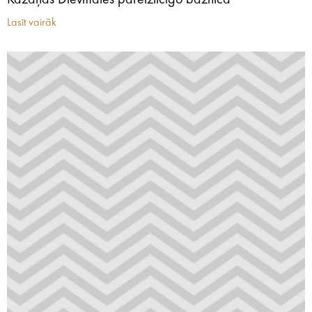
Kazaņas Dievmātes pareizticīgo baznīca
Lasīt vairāk