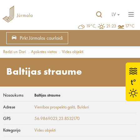
LV
19°C,
21:23
17°C
Pirkt Jūrmalas caurlaidi
Redzi un Dari
Apskates vietas
Vides objekti
Baltijas straume
Nosaukums
Baltijas straume
Adrese
Vienības prospekta galā
, Bulduri
GPS
56.9869023,23.8532170
Kategorija
Vides objekti