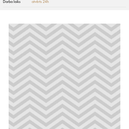
Darba laiks
atvērts 24h