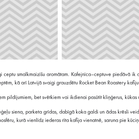
vaigi ceptu smalkmaizīšu aromātam. Kafejnīca–ceptuve piedāvā ik d
tēm, kā arī Latvijā svaigi grauzdētu Rocket Bean Roastery kafiju
m pildījumiem, bet svētkiem vai ikdienai pasūtīt kliņģerus, kūkas u
ģeļu siena, parketa grīdas, dabīgā koka galdi un ādas krēsli veido 
osfēru, kurā vienlīdz iederas rīta kafija vienatnē, saruna pie kūci