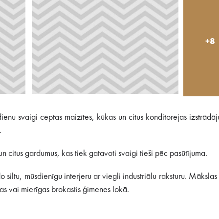
+8
ienu svaigi ceptas maizītes, kūkas un citus konditorejas izstrādā
.
n citus gardumus, kas tiek gatavoti svaigi tieši pēc pasūtījuma.
siltu, mūsdienīgu interjeru ar viegli industriālu raksturu. Mākslas
ņas vai mierīgas brokastis ģimenes lokā.