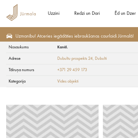
Uzzini
Redzi un Dari
Ēd un Dzer
Uzmanību! Atceries iegādāties iebraukšanas caurlaidi Jūrmalā!
Nosaukums
Kanēl.
Redzi un Dari
Apskates vietas
Vides objekti
Adrese
Dubultu prospekts 24
, Dubulti
Kanēl.
Tālruņa numurs
+371 29 459 173
Kategorija
Vides objekti