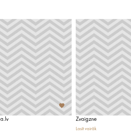
a.lv
Zvaigzne
Lasīt vairāk