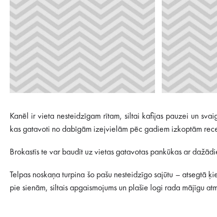
Kanēl ir vieta nesteidzīgam rītam, siltai kafijas pauzei un s
kas gatavoti no dabīgām izejvielām pēc gadiem izkoptām recep
Brokastīs te var baudīt uz vietas gatavotas pankūkas ar dažādie
Telpas noskaņa turpina šo pašu nesteidzīgo sajūtu – atsegtā ķie
pie sienām, siltais apgaismojums un plašie logi rada mājīgu atm