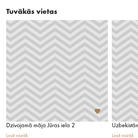
Tuvākās vietas
Dzīvojamā māja Jūras iela 2
Uzbekistān
Lasīt vairāk
Lasīt vairāk