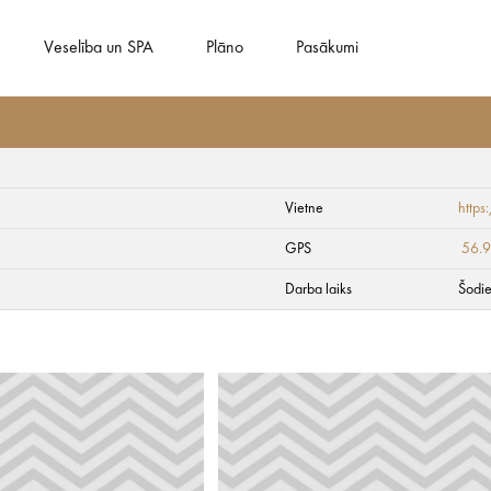
Veselība un SPA
Plāno
Pasākumi
Vietne
http
GPS
56.
Darba laiks
Šodie