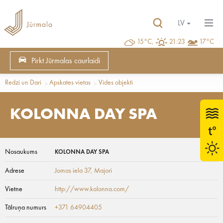
LV
15°C,
21:23
17°C
Pirkt Jūrmalas caurlaidi
Redzi un Dari
Apskates vietas
Vides objekti
KOLONNA DAY SPA
Nosaukums
KOLONNA DAY SPA
Adrese
Jomas iela 37
, Majori
Vietne
http://www.kolonna.com/
Tālruņa numurs
+371 64904405