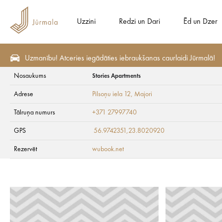
Uzzini
Redzi un Dari
Ēd un Dzer
Uzmanību! Atceries iegādāties iebraukšanas caurlaidi Jūrmalā!
Nosaukums
Stories Apartments
Redzi un Dari
Apskates vietas
Vides objekti
Adrese
Pilsoņu iela 12
, Majori
Stories Apartment
Tālruņa numurs
+371 27997740
GPS
56.9742351,23.8020920
Rezervēt
wubook.net