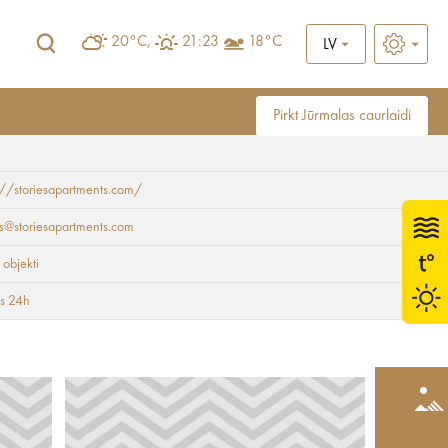
20°C,
21:23
18°C
LV
Pirkt Jūrmalas caurlaidi
://storiesapartments.com/
es@storiesapartments.com
 objekti
ts 24h