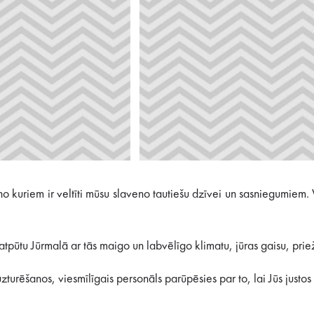
o kuriem ir veltīti mūsu slaveno tautiešu dzīvei un sasniegumiem. 
tpūtu Jūrmalā ar tās maigo un labvēlīgo klimatu, jūras gaisu, prie
zturēšanos, viesmīlīgais personāls parūpēsies par to, lai Jūs justos