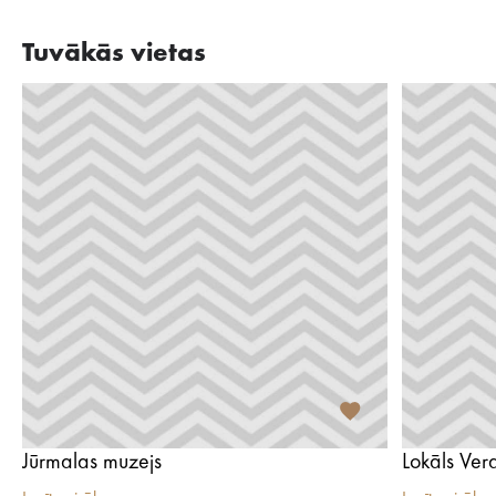
Tuvākās vietas
Jūrmalas muzejs
Lokāls Ve