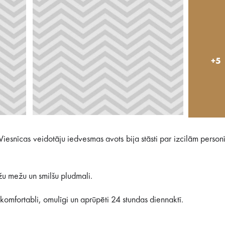
+5
Viesnīcas veidotāju iedvesmas avots bija stāsti par izcilām perso
žu mežu un smilšu pludmali.
 komfortabli, omulīgi un aprūpēti 24 stundas diennaktī.