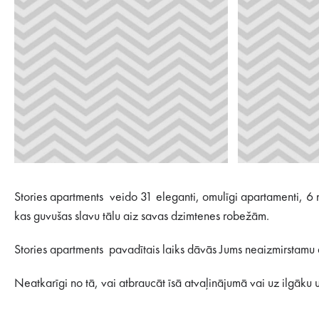
Stories apartments veido 31 eleganti, omulīgi apartamenti, 6 n
kas guvušas slavu tālu aiz savas dzimtenes robežām.
Stories apartments pavadītais laiks dāvās Jums neaizmirstamu a
Neatkarīgi no tā, vai atbraucāt īsā atvaļinājumā vai uz ilgāku u