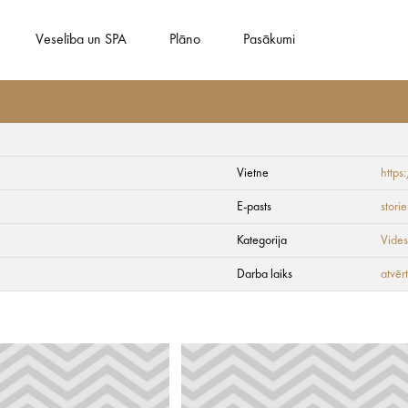
Veselība un SPA
Plāno
Pasākumi
Vietne
https
s
E-pasts
stori
Kategorija
Vides
Darba laiks
atvēr