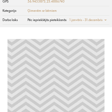
GPS
56.9453873,23.4886740
Kategorija
Ģimenēm ar bērniem
Darba laiks
Pēc iepriekšējās pieteikšanās
1.janvāris - 31.decembris