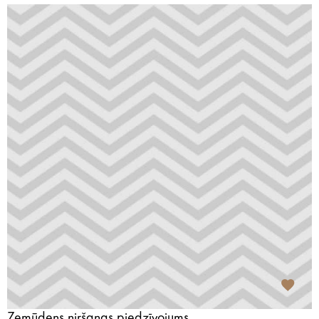
Zemūdens niršanas piedzīvojums