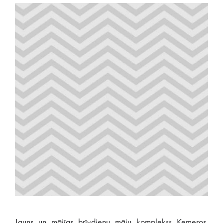
Jauns un mājīgs brīvdienu māju komplekss Ķemeros.