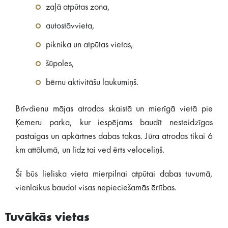
zaļā atpūtas zona,
autostāvvieta,
piknika un atpūtas vietas,
šūpoles,
bērnu aktivitāšu laukumiņš.
Brīvdienu mājas atrodas skaistā un mierīgā vietā pie
Ķemeru parka, kur iespējams baudīt nesteidzīgas
pastaigas un apkārtnes dabas takas. Jūra atrodas tikai 6
km attālumā, un līdz tai ved ērts veloceliņš.
Šī būs lieliska vieta mierpilnai atpūtai dabas tuvumā,
vienlaikus baudot visas nepieciešamās ērtības.
Tuvākās vietas