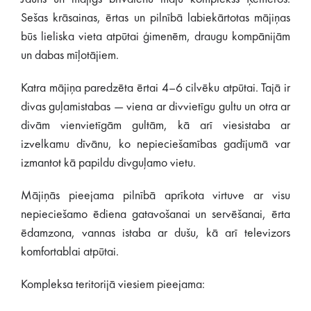
Sešas krāsainas, ērtas un pilnībā labiekārtotas mājiņas
būs lieliska vieta atpūtai ģimenēm, draugu kompānijām
un dabas mīļotājiem.
Katra mājiņa paredzēta ērtai 4–6 cilvēku atpūtai. Tajā ir
divas guļamistabas — viena ar divvietīgu gultu un otra ar
divām vienvietīgām gultām, kā arī viesistaba ar
izvelkamu dīvānu, ko nepieciešamības gadījumā var
izmantot kā papildu divguļamo vietu.
Mājiņās pieejama pilnībā aprīkota virtuve ar visu
nepieciešamo ēdiena gatavošanai un servēšanai, ērta
ēdamzona, vannas istaba ar dušu, kā arī televizors
komfortablai atpūtai.
Kompleksa teritorijā viesiem pieejama: