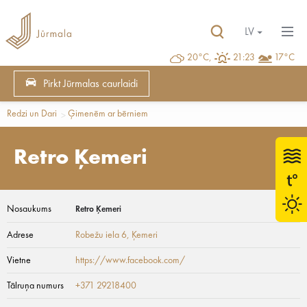
LV
20°C,
21:23
17°C
Pirkt Jūrmalas caurlaidi
Redzi un Dari
Ģimenēm ar bērniem
Retro Ķemeri
Nosaukums
Retro Ķemeri
Adrese
Robežu iela 6
, Ķemeri
Vietne
https://www.facebook.com/
Tālruņa numurs
+371 29218400