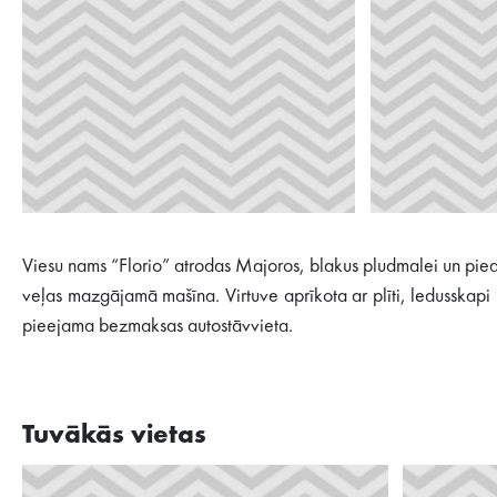
Viesu nams “Florio” atrodas Majoros, blakus pludmalei un pied
veļas mazgājamā mašīna. Virtuve aprīkota ar plīti, ledusska
pieejama bezmaksas autostāvvieta.
Tuvākās vietas