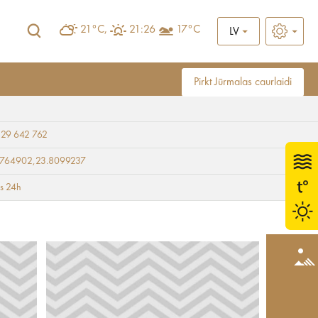
21°C,
21:26
17°C
LV
Pirkt Jūrmalas caurlaidi
 29 642 762
9764902,23.8099237
ts 24h