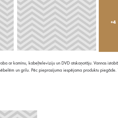
+4
aba ar kamīnu, kabeļtelevīziju un DVD atskaņotāju. Vannas istabā 
mēbelēm un grilu. Pēc pieprasījuma iespējama produktu piegāde.