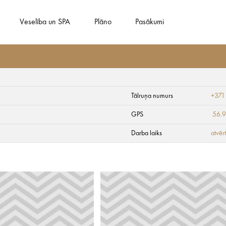
Veselība un SPA
Plāno
Pasākumi
Tālruņa numurs
+371
GPS
56.
Darba laiks
atvēr