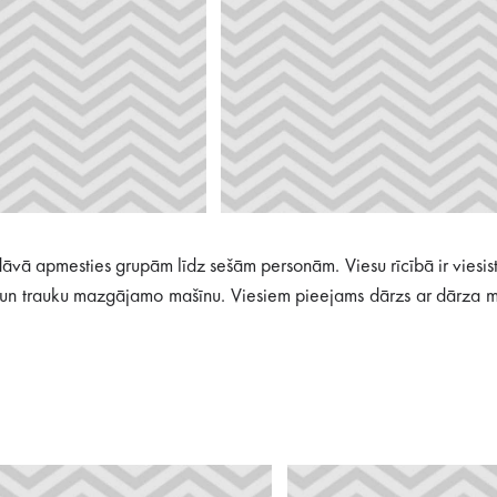
āvā apmesties grupām līdz sešām personām. Viesu rīcībā ir viesist
pi un trauku mazgājamo mašīnu. Viesiem pieejams dārzs ar dārza 