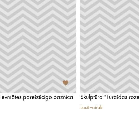
evmātes pareizticīgo baznīca
Skulptūra "Turaidas roz
Lasīt vairāk