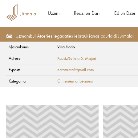
Uzzini
Redzi un Dari
Ēd un Dzer
Uzmanību! Atceries iegādāties iebraukšanas caurlaidi Jūrmalā!
Nosaukums
Villa Florio
Redzi un Dari
Ģimenēm ar bērniem
Adrese
Kaudzīšu iela 6
, Majori
Villa Florio
E-pasts
natastrata@gmail.com
Kategorija
Ģimenēm ar bērniem