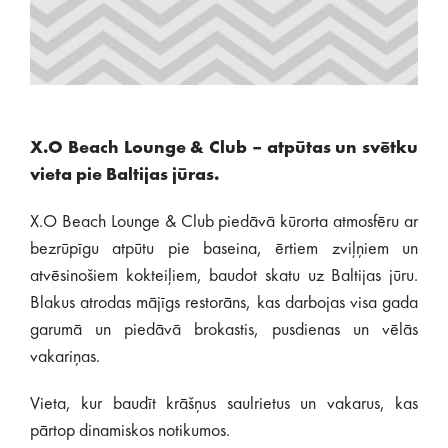
X.O Beach Lounge & Club – atpūtas un svētku
vieta pie Baltijas jūras.
X.O Beach Lounge & Club piedāvā kūrorta atmosfēru ar
bezrūpīgu atpūtu pie baseina, ērtiem zviļņiem un
atvēsinošiem kokteiļiem, baudot skatu uz Baltijas jūru.
Blakus atrodas mājīgs restorāns, kas darbojas visa gada
garumā un piedāvā brokastis, pusdienas un vēlās
vakariņas.
Vieta, kur baudīt krāšņus saulrietus un vakarus, kas
pārtop dinamiskos notikumos.