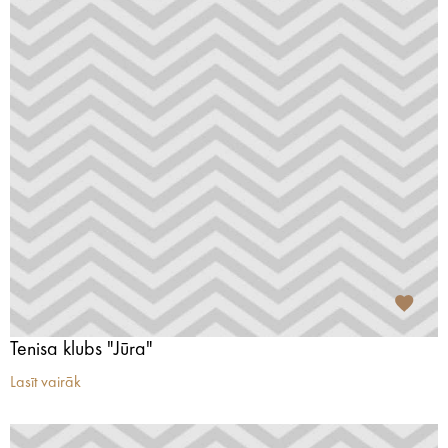
Tenisa klubs "Jūra"
Lasīt vairāk