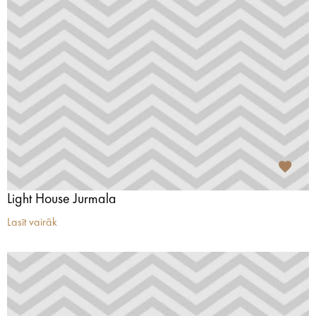
Light House Jurmala
Lasīt vairāk