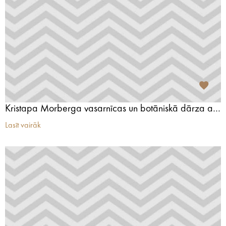
Kristapa Morberga vasarnīcas un botāniskā dārza ansamblis
Lasīt vairāk