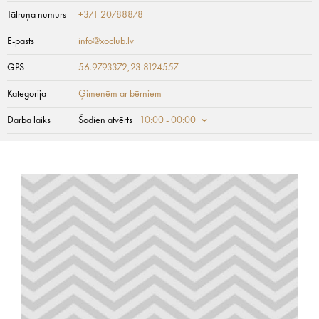
Tālruņa numurs
+371 20788878
E-pasts
info@xoclub.lv
GPS
56.9793372,23.8124557
Kategorija
Ģimenēm ar bērniem
Darba laiks
Šodien atvērts
10:00 - 00:00