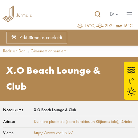
LV
16°C,
21:21
16°C
Pirkt Jūrmalas caurlaidi
Redzi un Dari
Ģimenēm ar bērniem
X.O Beach Lounge &
Club
Nosaukums
X.O Beach Lounge & Club
Adrese
Dzintaru pludmale (starp Turaidas un Rūjienas ielu)
, Dzintari
Vietne
http://www.xoclub.lv/